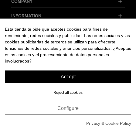
COMPANY
INFORMATION
Esta tienda te pide que aceptes cookies para fines de
rendimiento, redes sociales y publicidad. Las redes sociales y las
cookies publicitarias de terceros se utilizan para ofrecerte
funciones de redes sociales y anuncios personalizados. ¿Aceptas
estas cookies y el procesamiento de datos personales
involucrados?
© 2025 Maquinas Efectos Especiales S.L.
Privacy Policy
Cookie Policy
Legal Notice
Accept
Reject all cookies
Configure
Need Help?
Cookie consent
Privacy & Cookie Policy
0
Cart
Top