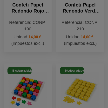
Confeti Papel
Confeti Papel
Redondo Rojo
Redondo Verde
Biodegradable
Claro
Referencia: CONP-
Referencia: CONP-
Biodegradable
190
210
Unidad
Unidad
14,00 €
14,00 €
(impuestos excl.)
(impuestos excl.)
Biodegradable
Biodegradable