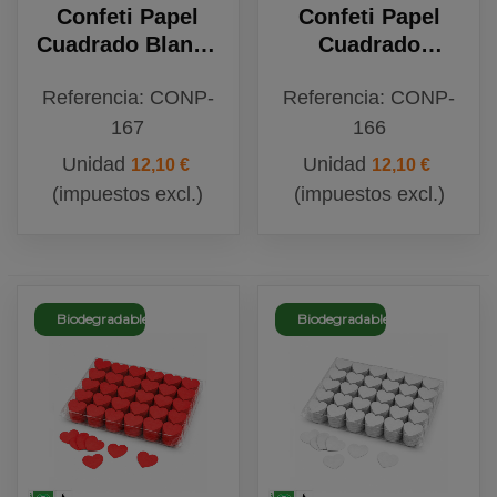
Confeti Papel
Confeti Papel
Cuadrado Blanco
Cuadrado
Biodegradable
Multicolor
Referencia: CONP-
Referencia: CONP-
Biodegradable
167
166
Unidad
Unidad
12,10 €
12,10 €
(impuestos excl.)
(impuestos excl.)
Biodegradable
Biodegradable