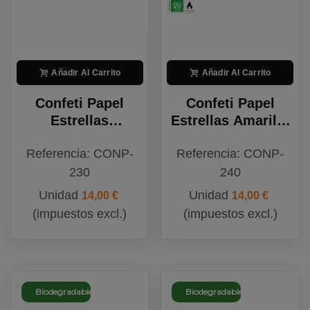
Añadir Al Carrito
Añadir Al Carrito
Confeti Papel
Confeti Papel
Estrellas
Estrellas Amarillo
Multicolor
Biodegradable
Referencia: CONP-
Referencia: CONP-
Biodegradable
230
240
Unidad
Unidad
14,00 €
14,00 €
(impuestos excl.)
(impuestos excl.)
Biodegradable
Biodegradable