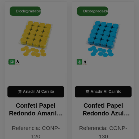
Biodegradable
Biodegradable
Añadir Al Carrito
Añadir Al Carrito
Confeti Papel
Confeti Papel
Redondo Amarillo
Redondo Azul
Biodegradable
Claro
Referencia: CONP-
Referencia: CONP-
Biodegradable
120
130