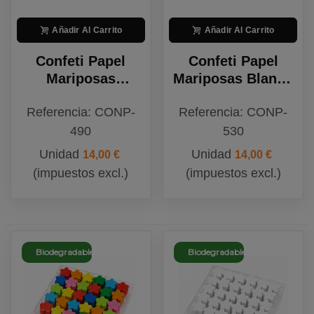
Añadir Al Carrito
Añadir Al Carrito
Confeti Papel
Confeti Papel
Mariposas
Mariposas Blanco
Multicolor
Biodegradable
Referencia: CONP-
Referencia: CONP-
Biodegradable
490
530
Unidad
Unidad
14,00 €
14,00 €
(impuestos excl.)
(impuestos excl.)
Biodegradable
Biodegradable