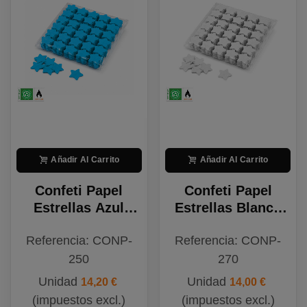
Añadir Al Carrito
Añadir Al Carrito
Confeti Papel
Confeti Papel
Estrellas Azul
Estrellas Blanco
Claro
Biodegradable
Referencia: CONP-
Referencia: CONP-
Biodegradable
250
270
Unidad
Unidad
14,20 €
14,00 €
(impuestos excl.)
(impuestos excl.)