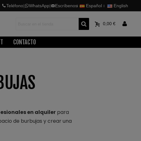
Teléfono
|
WhatsApp
|
Escríbenos
Español
English
0
0,00 €
ET
CONTACTO
BUJAS
sionales en alquiler
para
pacio de burbujas y crear una