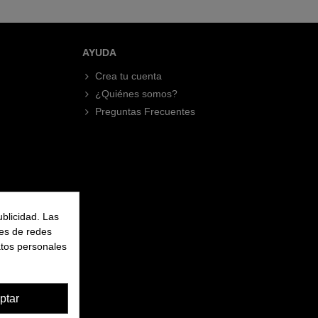
AYUDA
Crea tu cuenta
¿Quiénes somos?
Preguntas Frecuentes
ublicidad. Las
nes de redes
atos personales
ptar