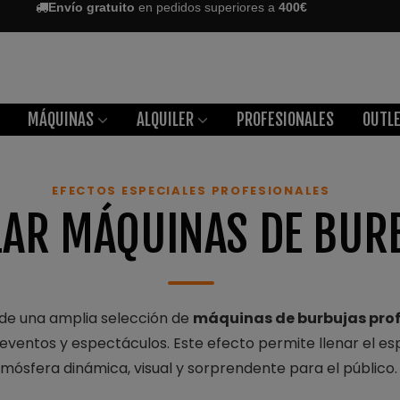
Envío gratuito
en pedidos superiores a
400€
MÁQUINAS
ALQUILER
PROFESIONALES
OUTL
EFECTOS ESPECIALES PROFESIONALES
LAR MÁQUINAS DE BUR
e una amplia selección de
máquinas de burbujas profe
 eventos y espectáculos. Este efecto permite llenar el es
mósfera dinámica, visual y sorprendente para el público.