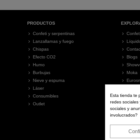
PRODUCTOS
EXPLOR
Confeti y serpentinas
Confet
Lanzallamas y fuego
Líquid
Chispas
Contac
Efecto CO2
Blogs
Humo
Showv
Burbujas
Moka
Nieve y espuma
Eurosm
Láser
Esta tienda te 
Consumibles
redes sociales 
Outlet
sociales y anu
involucrados?
Conf