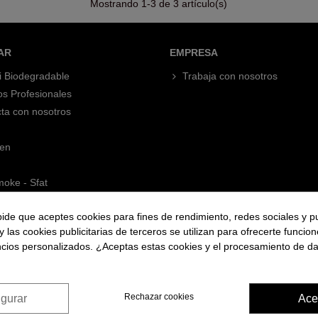
Mostrando
1
-3 de 3 artículo(s)
AR
EMPRESA
i Biodegradable
Trabaja con nosotros
os Profesionales
ta con nosotros
en
oke - Sfat
pide que aceptes cookies para fines de rendimiento, redes sociales y p
y las cookies publicitarias de terceros se utilizan para ofrecerte funcio
ncios personalizados. ¿Aceptas estas cookies y el procesamiento de d
Rechazar cookies
igurar
Ace
© 2026 Maquinas Efectos Especiales S.L.