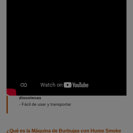
Ventajas de la Máquina de Burbujas con Humo
Smoke Bubble
- Efecto combinado de burbujas y humo
- Humo potente de 2.000 W integrado
- Iluminación LED para efectos visuales
espectaculares
- Innovador efecto de burbujas rellenas de humo
- Ideal para
eventos, fiestas, festivales y
discotecas
- Fácil de usar y transportar
¿Qué es la Máquina de Burbujas con Humo Smoke