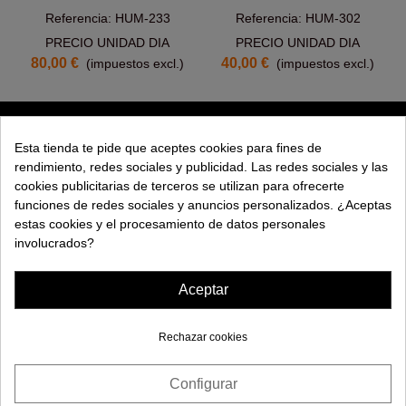
Referencia: HUM-233
Referencia: HUM-302
PRECIO UNIDAD DIA
PRECIO UNIDAD DIA
80,00 €
40,00 €
(impuestos excl.)
(impuestos excl.)
PRODUCTOS
Esta tienda te pide que aceptes cookies para fines de
rendimiento, redes sociales y publicidad. Las redes sociales y las
EXPLORAR
cookies publicitarias de terceros se utilizan para ofrecerte
funciones de redes sociales y anuncios personalizados. ¿Aceptas
EMPRESA
estas cookies y el procesamiento de datos personales
involucrados?
AYUDA
Aceptar
Rechazar cookies
Configurar
¿Necesitas ayuda?
© 2026 Maquinas Efectos Especiales S.L.