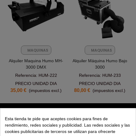
MAQUINAS
MAQUINAS
FX
FX
Alquiler Maquina Humo MH-
Alquiler Máquina Humo Bajo
3000 DMX
3000
Referencia: HUM-222
Referencia: HUM-233
PRECIO UNIDAD DIA
PRECIO UNIDAD DIA
35,00 €
80,00 €
(impuestos excl.)
(impuestos excl.)
PRODUCTOS
Esta tienda te pide que aceptes cookies para fines de
rendimiento, redes sociales y publicidad. Las redes sociales y las
EXPLORAR
cookies publicitarias de terceros se utilizan para ofrecerte