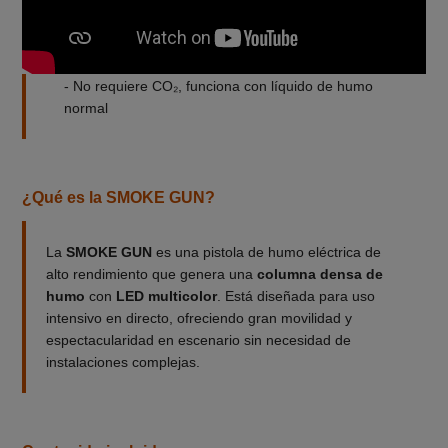
- Disparos constantes mientras esté conectada a la
red
- Manejo intuitivo y profesional
- No requiere CO₂, funciona con líquido de humo
normal
¿Qué es la SMOKE GUN?
La
SMOKE GUN
es una pistola de humo eléctrica de
alto rendimiento que genera una
columna densa de
humo
con
LED multicolor
. Está diseñada para uso
intensivo en directo, ofreciendo gran movilidad y
espectacularidad en escenario sin necesidad de
instalaciones complejas.