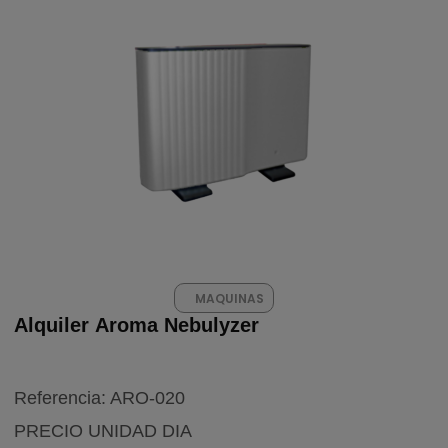
MAQUINAS
Alquiler Aroma Nebulyzer
FX
Vista Rápida
Referencia: ARO-020
PRECIO UNIDAD DIA