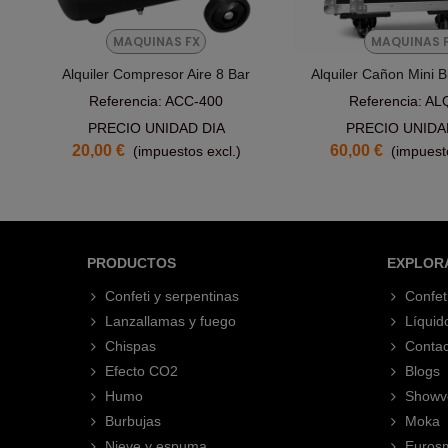
MAQUINAS FX
MAQUINAS 
Alquiler Compresor Aire 8 Bar
Alquiler Cañon Mini 
Referencia: ACC-400
Referencia: AL
PRECIO UNIDAD DIA
PRECIO UNIDA
20,00 €
60,00 €
(impuestos excl.)
(impuesto
PRODUCTOS
EXPLOR
Confeti y serpentinas
Confet
Lanzallamas y fuego
Líquid
Chispas
Contac
Efecto CO2
Blogs
Humo
Showv
Burbujas
Moka
Nieve y espuma
Eurosm