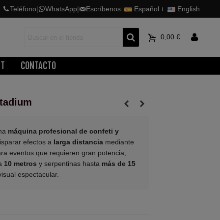
Teléfono
|
WhatsApp
|
Escríbenos
Español
English
0
0,00 €
ET
CONTACTO
Stadium
na
máquina profesional de confeti y
isparar efectos a
larga distancia
mediante
ara eventos que requieren gran potencia,
ta
10 metros
y serpentinas hasta
más de 15
isual espectacular.