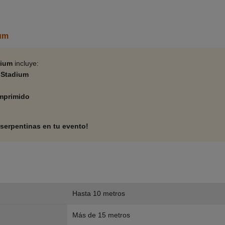
ium
dium
incluye:
 Stadium
omprimido
y serpentinas en tu evento!
Hasta 10 metros
Más de 15 metros