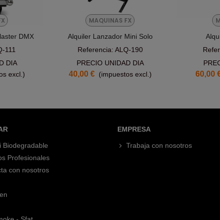
FX
MAQUINAS FX
M
Blaster DMX
Alquiler Lanzador Mini Solo
Alqu
Q-111
Referencia: ALQ-190
Refe
D DIA
PRECIO UNIDAD DIA
PREC
40,00 €
60,00 
s excl.)
(impuestos excl.)
AR
EMPRESA
i Biodegradable
Trabaja con nosotros
os Profesionales
ta con nosotros
en
oke - Sfat