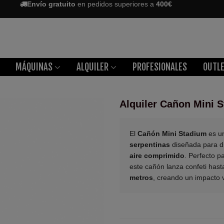
Envío gratuito
en pedidos superiores a
400€
MÁQUINAS
ALQUILER
PROFESIONALES
OUTL
Alquiler Cañon Mini 
El
Cañón Mini Stadium
es u
serpentinas
diseñada para d
aire comprimido
. Perfecto p
este cañón lanza confeti has
metros
, creando un impacto v