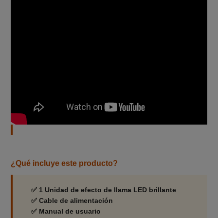
Características principales
- Tipo de efecto:
Llama artificial brillante
- Altura de la llama:
Aproximadamente 1 metro
- Control:
Interruptor On/Off integrado
- Aplicaciones:
Eventos, galas, conciertos,
decoraciones temáticas
- Funcionamiento:
Seguro, sin fuego real ni emisión
de calor
¿Qué incluye este producto?
✅ 1 Unidad de efecto de llama LED brillante
✅ Cable de alimentación
✅ Manual de usuario