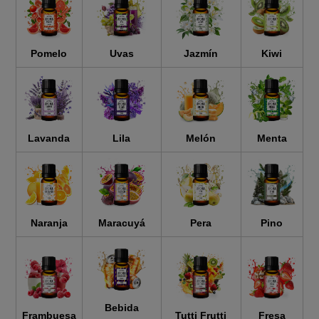
Pomelo
Uvas
Jazmín
Kiwi
Lavanda
Lila
Melón
Menta
Naranja
Maracuyá
Pera
Pino
Bebida
Frambuesa
Tutti Frutti
Fresa