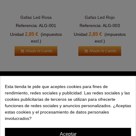
Gafas Led Rosa
Gafas Led Rojo
Referencia: ALG-001
Referencia: ALG-003
2,85 €
2,85 €
Unidad
(impuestos
Unidad
(impuestos
excl.)
excl.)
Añadir Al Carrito
Añadir Al Carrito
PRODUCTOS
Esta tienda te pide que aceptes cookies para fines de
rendimiento, redes sociales y publicidad. Las redes sociales y las
EXPLORAR
cookies publicitarias de terceros se utilizan para ofrecerte
funciones de redes sociales y anuncios personalizados. ¿Aceptas
EMPRESA
estas cookies y el procesamiento de datos personales
involucrados?
AYUDA
Aceptar