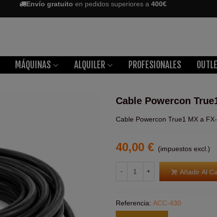
Envío gratuito
en pedidos superiores a
400€
MÁQUINAS
ALQUILER
PROFESIONALES
OUTL
Cable Powercon True1
Cable Powercon True1 MX a FX-
40,00 €
(impuestos excl.)
Añadir Al Ca
-
+
Referencia:
ACC-430