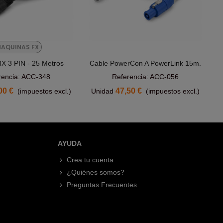
AQUINAS FX
X 3 PIN - 25 Metros
Cable PowerCon A PowerLink 15m.
Añadir Al Carrito
Añadir Al Carrito
rencia: ACC-348
Referencia: ACC-056
00 €
47,50 €
(impuestos excl.)
Unidad
(impuestos excl.)
AYUDA
Crea tu cuenta
¿Quiénes somos?
Preguntas Frecuentes