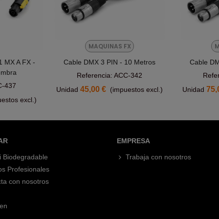
MAQUINAS FX
M
1 MX A FX -
Cable DMX 3 PIN - 10 Metros
Cable DM
rito
Añadir Al Carrito
embra
Referencia: ACC-342
Refe
C-437
45,00 €
75,
Unidad
(impuestos excl.)
Unidad
estos excl.)
AR
EMPRESA
i Biodegradable
Trabaja con nosotros
os Profesionales
ta con nosotros
en