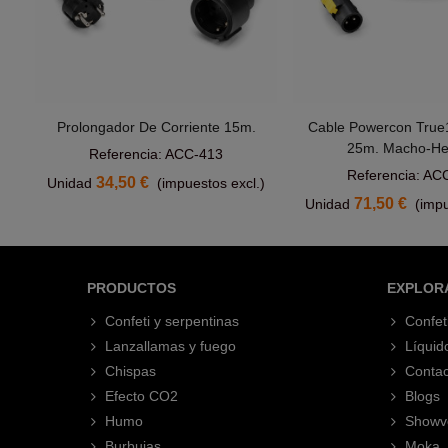
Prolongador De Corriente 15m.
Cable Powercon True
Añadir Al Carrito
Añadir Al Car
25m. Macho-H
Referencia: ACC-413
Referencia: AC
34,50 €
Unidad
(impuestos excl.)
71,50 €
Unidad
(impu
PRODUCTOS
EXPLOR
Confeti y serpentinas
Confet
Lanzallamas y fuego
Líquid
Chispas
Contac
Efecto CO2
Blogs
Humo
Showv
Burbujas
Moka