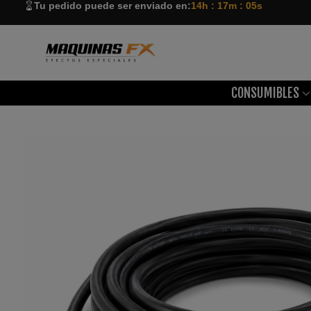
Tu pedido puede ser enviado en:
14h : 17m : 04s
CONSUMIBLES