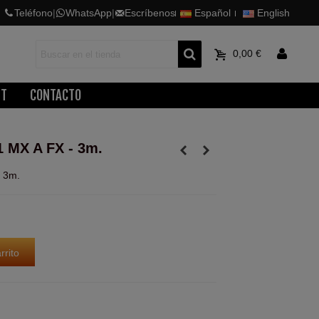
Teléfono
|
WhatsApp
|
Escríbenos
Español
English
0
0,00 €
ET
CONTACTO
 MX A FX - 3m.
 3m.
rrito