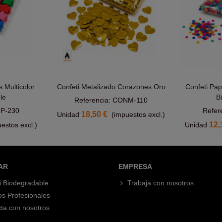
s Multicolor
Confeti Metalizado Corazones Oro
Confeti Pap
rito
Añadir Al Carrito
le
B
Referencia: CONM-110
NP-230
Refer
18,50 €
Unidad
(impuestos excl.)
12,
estos excl.)
Unidad
AR
EMPRESA
i Biodegradable
Trabaja con nosotros
os Profesionales
ta con nosotros