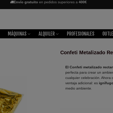
Envío gratuito
en pedidos superiores a
400€
MÁQUINAS
ALQUILER
PROFESIONALES
OUTL
Confeti Metalizado R
El Confeti metalizado rect
perfecta para crear un ambient
cualquier celebración. Ahora 
ventaja adicional: es
ignífug
medio ambiente.