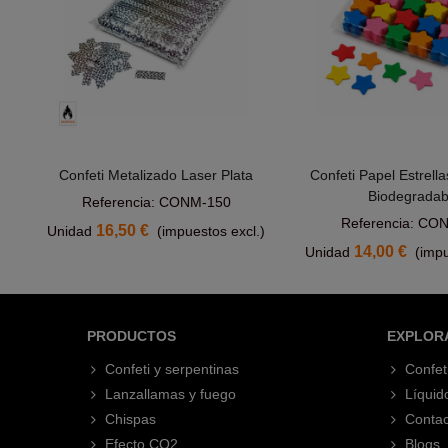
Confeti Metalizado Laser Plata
Confeti Papel Estrella
Añadir Al Carrito
Añadir Al Car
Biodegradab
Referencia: CONM-150
Referencia: CO
16,50 €
Unidad
(impuestos excl.)
14,00 €
Unidad
(impu
PRODUCTOS
EXPLOR
Confeti y serpentinas
Confet
Lanzallamas y fuego
Líquid
Chispas
Contac
Efecto CO2
Blogs