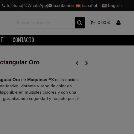
Teléfono
|
WhatsApp
|
Escríbenos
Español
English
0
0,00 €
ET
CONTACTO
ectangular Oro
angular Oro
de
Máquinas FX
es la opción
e festivo, vibrante y lleno de color en
disponible en múltiples colores y con una
o
, garantizando seguridad y respeto por el