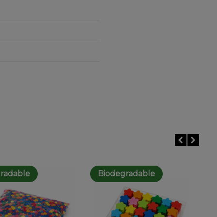
radable
Biodegradable