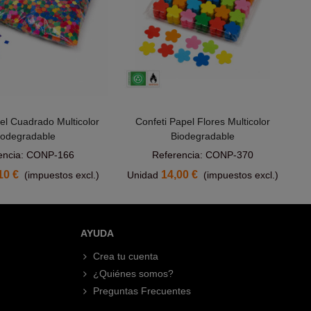
el Cuadrado Multicolor
Confeti Papel Flores Multicolor
Añadir Al Carrito
Añadir Al Carrito
iodegradable
Biodegradable
encia: CONP-166
Referencia: CONP-370
10 €
14,00 €
(impuestos excl.)
Unidad
(impuestos excl.)
AYUDA
Crea tu cuenta
¿Quiénes somos?
Preguntas Frecuentes