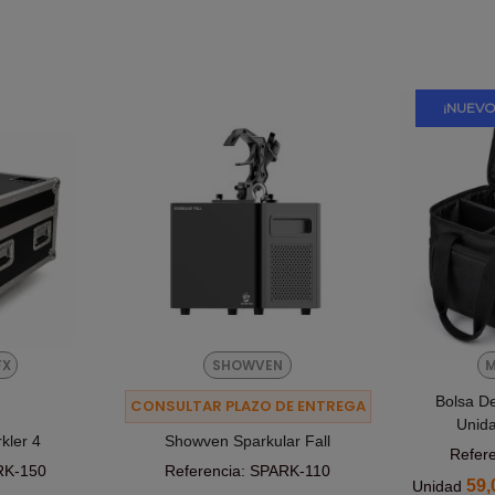
¡NUEVO
FX
SHOWVEN
M
Bolsa D
O
CONSULTAR PLAZO DE ENTREGA
Unida
kler 4
Showven Sparkular Fall
Refer
RK-150
Referencia: SPARK-110
59,
Unidad