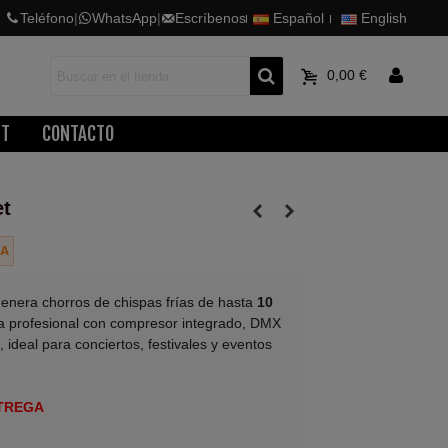
Teléfono
|
WhatsApp
|
Escríbenos
Español
English
0
0,00 €
ET
CONTACTO
et
GA
enera chorros de chispas frías de hasta
10
ma profesional con compresor integrado, DMX
 ideal para conciertos, festivales y eventos
TREGA