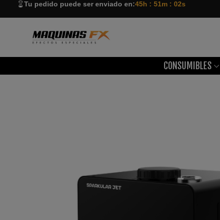
Tu pedido puede ser enviado en:
45h : 51m : 01s
CONSUMIBLES