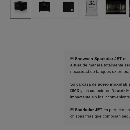
El
Showven Sparkular JET
es 
altura
de manera totalmente segu
necesidad de tanques externos, s
___________
Su carcasa de
acero inoxidabl
DMX
y los conectores
Neutrik®
impactante sin los inconvenientes
___________
El
Sparkular JET
es perfecto pa
chispas frías que combinan segu