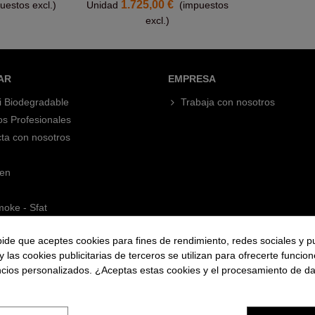
1.725,00 €
uestos excl.)
Unidad
(impuestos
excl.)
AR
EMPRESA
i Biodegradable
Trabaja con nosotros
os Profesionales
ta con nosotros
en
oke - Sfat
pide que aceptes cookies para fines de rendimiento, redes sociales y p
y las cookies publicitarias de terceros se utilizan para ofrecerte funcio
ncios personalizados. ¿Aceptas estas cookies y el procesamiento de d