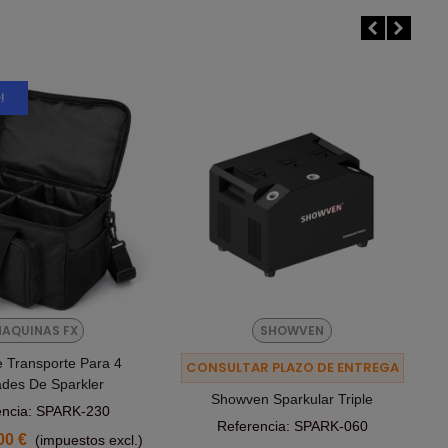
!
AQUINAS FX
SHOWVEN
e Transporte Para 4
Añadir Al Carrito
CONSULTAR PLAZO DE ENTREGA
des De Sparkler
Showven Sparkular Triple
encia: SPARK-230
Referencia: SPARK-060
00 €
(impuestos excl.)