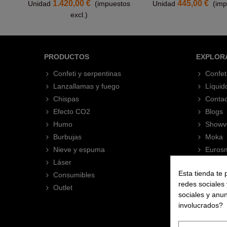
1.420,00 €
445,00 €
Unidad
(impuestos
Unidad
(imp
excl.)
PRODUCTOS
EXPLOR
Confeti y serpentinas
Confet
Lanzallamas y fuego
Líquid
Chispas
Contac
Efecto CO2
Blogs
Humo
Showv
Burbujas
Moka
Nieve y espuma
Eurosm
Láser
Esta tienda te 
Consumibles
redes sociales 
Outlet
sociales y anu
involucrados?