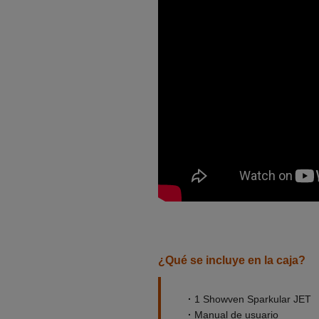
¿Qué se incluye en la caja?
·
1 Showven Sparkular JET
·
Manual de usuario