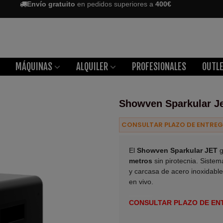
Envío gratuito
en pedidos superiores a
400€
MÁQUINAS
ALQUILER
PROFESIONALES
OUTL
Showven Sparkular J
CONSULTAR PLAZO DE ENTRE
El
Showven Sparkular JET
g
metros
sin pirotecnia. Siste
y carcasa de acero inoxidable,
en vivo.
______
CONSULTAR PLAZO DE EN