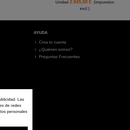
2.945,00 €
Unidad
(impuestos
excl.)
AYUDA
Crea tu cuenta
¿Quiénes somos?
Preguntas Frecuentes
ublicidad. Las
nes de redes
atos personales