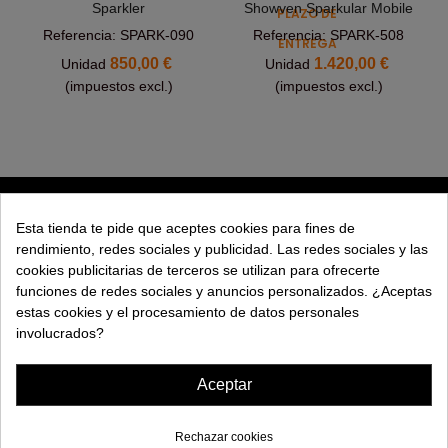
Sparkler
Showven Sparkular Mobile
PLAZO DE
Referencia: SPARK-090
Referencia: SPARK-508
ENTREGA
850,00 €
1.420,00 €
Unidad
Unidad
(impuestos excl.)
(impuestos excl.)
PRODUCTOS
Esta tienda te pide que aceptes cookies para fines de
rendimiento, redes sociales y publicidad. Las redes sociales y las
EXPLORAR
cookies publicitarias de terceros se utilizan para ofrecerte
funciones de redes sociales y anuncios personalizados. ¿Aceptas
EMPRESA
estas cookies y el procesamiento de datos personales
involucrados?
AYUDA
Aceptar
Rechazar cookies