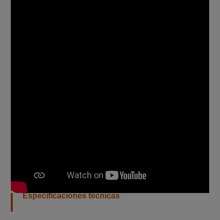
¿Qué se incluye en cada caja?
- 1 máquina Micro Sparkler
- 1 mando a distancia
- 1 cable de corriente
Especificaciones técnicas