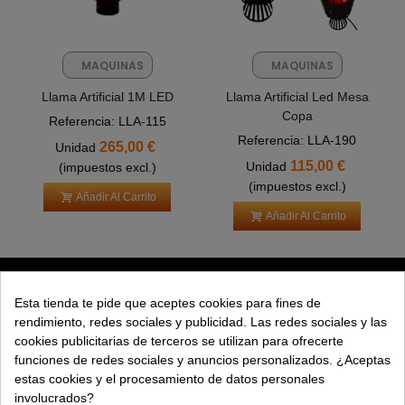
MAQUINAS
MAQUINAS
FX
FX
Llama Artificial 1M LED
Llama Artificial Led Mesa
Copa
Referencia: LLA-115
Referencia: LLA-190
265,00 €
Unidad
115,00 €
Unidad
(impuestos excl.)
(impuestos excl.)
Añadir Al Carrito
Añadir Al Carrito
PRODUCTOS
Esta tienda te pide que aceptes cookies para fines de
rendimiento, redes sociales y publicidad. Las redes sociales y las
EXPLORAR
cookies publicitarias de terceros se utilizan para ofrecerte
funciones de redes sociales y anuncios personalizados. ¿Aceptas
EMPRESA
estas cookies y el procesamiento de datos personales
involucrados?