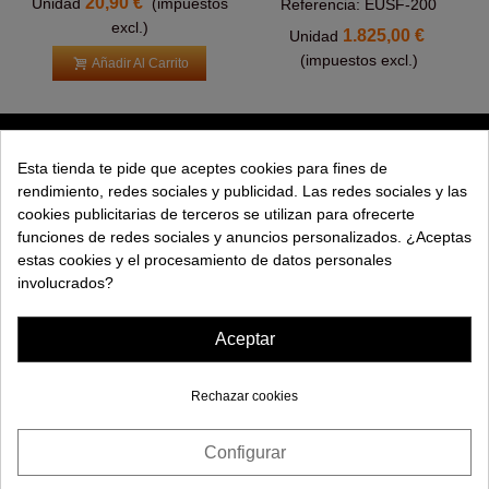
20,90 €
Unidad
(impuestos
Referencia: EUSF-200
excl.)
1.825,00 €
Unidad
(impuestos excl.)
Añadir Al Carrito
PRODUCTOS
Esta tienda te pide que aceptes cookies para fines de
rendimiento, redes sociales y publicidad. Las redes sociales y las
EXPLORAR
cookies publicitarias de terceros se utilizan para ofrecerte
funciones de redes sociales y anuncios personalizados. ¿Aceptas
EMPRESA
estas cookies y el procesamiento de datos personales
involucrados?
AYUDA
Aceptar
Rechazar cookies
Configurar
¿Necesitas ayuda?
© 2026 Maquinas Efectos Especiales S.L.
Consentimiento de cookies