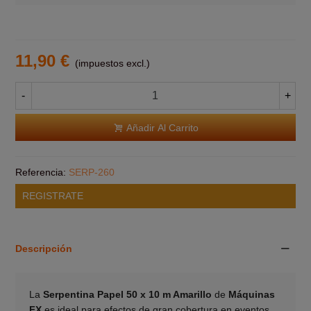
11,90 €
(impuestos excl.)
-
+
Añadir Al Carrito
Referencia:
SERP-260
REGISTRATE
Descripción
La
Serpentina Papel 50 x 10 m Amarillo
de
Máquinas
FX
es ideal para efectos de gran cobertura en eventos