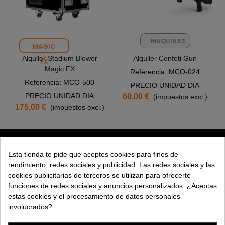
MAQUINAS
MAGIC
FX
Alquiler Stadium Blower
Alquiler Confeti Gun
FX
Magic FX
Referencia: MCO-024
Referencia: MCO-500
PRECIO UNIDAD DIA
PRECIO UNIDAD DIA
60,00 €
(impuestos excl.)
175,00 €
(impuestos excl.)
PRODUCTOS
Esta tienda te pide que aceptes cookies para fines de
rendimiento, redes sociales y publicidad. Las redes sociales y las
EXPLORAR
cookies publicitarias de terceros se utilizan para ofrecerte
funciones de redes sociales y anuncios personalizados. ¿Aceptas
EMPRESA
estas cookies y el procesamiento de datos personales
involucrados?
AYUDA