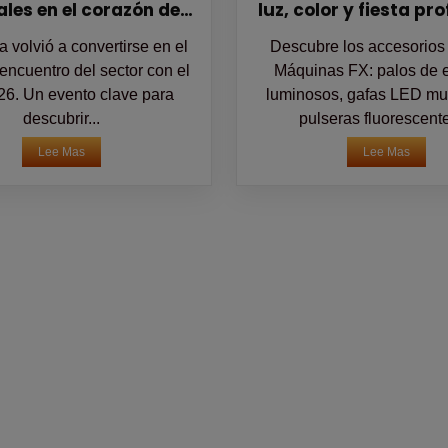
les en el corazón del
luz, color y fiesta pr
espectáculo
 volvió a convertirse en el
Descubre los accesorio
encuentro del sector con el
Máquinas FX: palos de
26. Un evento clave para
luminosos, gafas LED mul
descubrir...
pulseras fluorescentes
Lee Mas
Lee Mas