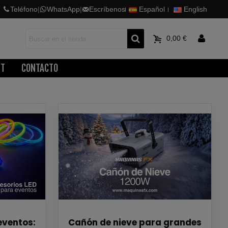
Teléfono
|
WhatsApp
|
Escríbenos
Español
English
0
0,00 €
ET
CONTACTO
eventos:
Cañón de nieve para grandes