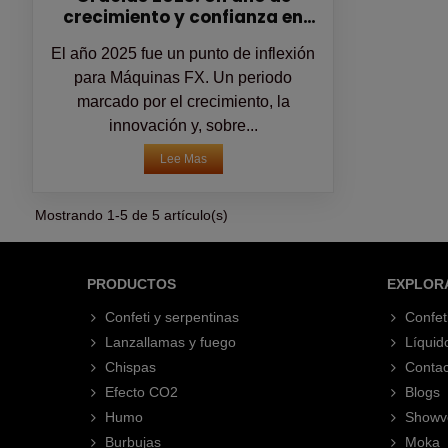
crecimiento y confianza en
Máquinas FX
El año 2025 fue un punto de inflexión
para Máquinas FX. Un periodo
marcado por el crecimiento, la
innovación y, sobre...
Lee Mas
Mostrando 1-5 de 5 artículo(s)
PRODUCTOS
EXPLOR
Confeti y serpentinas
Confet
Lanzallamas y fuego
Líquid
Chispas
Contac
Efecto CO2
Blogs
Humo
Showv
Burbujas
Moka