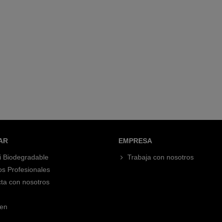
AR
EMPRESA
i Biodegradable
Trabaja con nosotros
os Profesionales
ta con nosotros
en