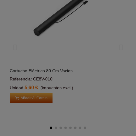
Cartucho Eléctrico 80 Cm Vacios
Cart
Añadir Al Carrito
Referencia: CE8V-010
Refe
5,60 €
Unidad
(impuestos excl.)
Uni
Añadir Al Carrito