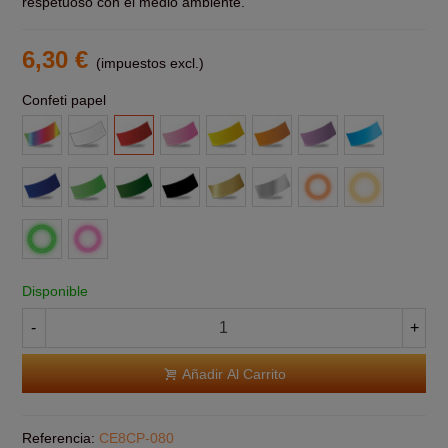
respetuoso con el medio ambiente.
6,30 €
(impuestos excl.)
Confeti papel
Multicolor
Blanco
Rojo
Rosa
Amarillo
Naranja
Morado
Azul
claro
Azul
Verde
Verde
Negro
Oro
Plata
Fluor
Fluor
claro
Oscuro
Naranja
Amarillo
Fluor
Fluor
Verde
Rosa
Disponible
-
+
Añadir Al Carrito
Referencia:
CE8CP-080