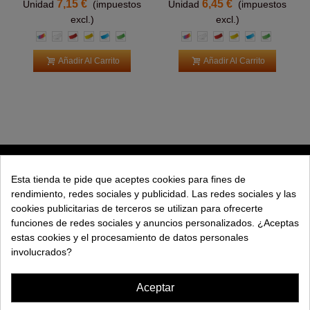
7,15 €
6,45 €
Unidad
(impuestos
Unidad
(impuestos
excl.)
excl.)
Multicolor
Blanco
Rojo
Amarillo
Azul
Verde
Multicolor
Blanco
Rojo
Amarillo
Azul
Verde
claro
claro
claro
claro
Añadir Al Carrito
Añadir Al Carrito
PRODUCTOS
Esta tienda te pide que aceptes cookies para fines de
rendimiento, redes sociales y publicidad. Las redes sociales y las
EXPLORAR
cookies publicitarias de terceros se utilizan para ofrecerte
funciones de redes sociales y anuncios personalizados. ¿Aceptas
EMPRESA
estas cookies y el procesamiento de datos personales
involucrados?
AYUDA
Aceptar