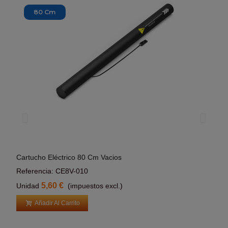
80 Cm
Cartucho Eléctrico 80 Cm Vacios
Cart
Añadir Al Carrito
Referencia: CE8V-010
Refe
5,60 €
Unidad
(impuestos excl.)
Uni
Añadir Al Carrito