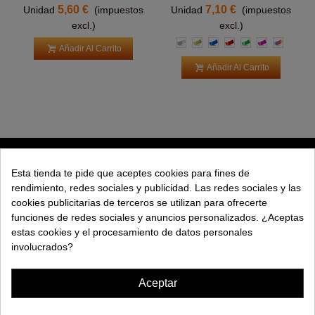
5,60 €
7,10 €
Unidad
(impuestos
Unidad
(impuestos
excl.)
excl.)
Plata
Oro
Azul
Rojo
Verde
Rosa
Multicol
Añadir Al Carrito
Añadir Al Carrito
PRODUCTOS
Esta tienda te pide que aceptes cookies para fines de
rendimiento, redes sociales y publicidad. Las redes sociales y las
EXPLORAR
cookies publicitarias de terceros se utilizan para ofrecerte
funciones de redes sociales y anuncios personalizados. ¿Aceptas
EMPRESA
estas cookies y el procesamiento de datos personales
involucrados?
AYUDA
Aceptar