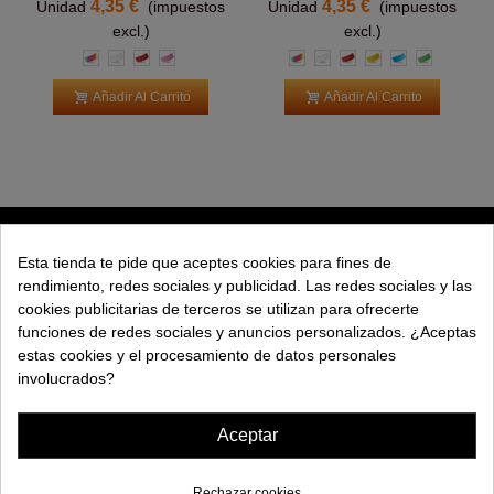
4,35 €
4,35 €
Unidad
(impuestos
Unidad
(impuestos
excl.)
excl.)
Multicolor
Blanco
Rojo
Rosa
Multicolor
Blanco
Rojo
Amarillo
Azul
Verde
claro
claro
Añadir Al Carrito
Añadir Al Carrito
PRODUCTOS
Esta tienda te pide que aceptes cookies para fines de
rendimiento, redes sociales y publicidad. Las redes sociales y las
EXPLORAR
cookies publicitarias de terceros se utilizan para ofrecerte
funciones de redes sociales y anuncios personalizados. ¿Aceptas
EMPRESA
estas cookies y el procesamiento de datos personales
involucrados?
AYUDA
Aceptar
Rechazar cookies