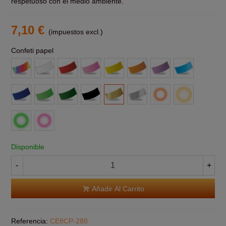
respetuoso con el medio ambiente.
7,10 €
(impuestos excl.)
Confeti papel
Multicolor
Blanco
Rojo
Rosa
Amarillo
Naranja
Morado
Azul
claro
Azul
Verde
Verde
Negro
Oro
Plata
Fluor
Fluor
claro
Oscuro
Naranja
Amarillo
Fluor
Fluor
Verde
Rosa
Disponible
-
+
Añadir Al Carrito
Referencia:
CE8CP-288