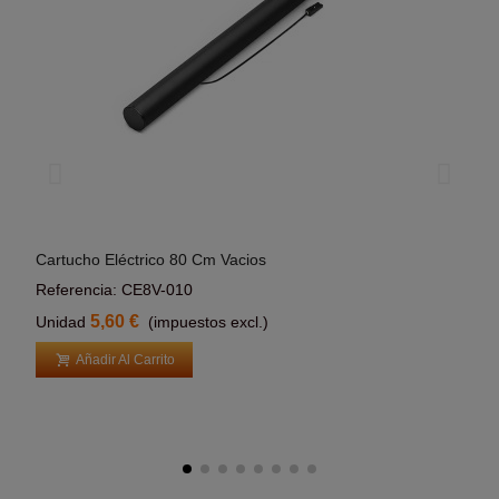
Cartucho Eléctrico 80 Cm Vacios
Cart
Añadir Al Carrito
Referencia: CE8V-010
Refe
5,60 €
Unidad
(impuestos excl.)
Uni
Añadir Al Carrito