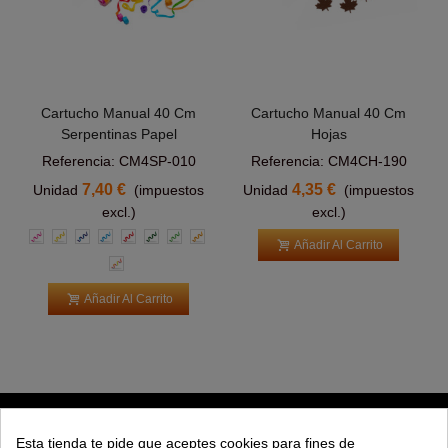
Cartucho Manual 40 Cm
Cartucho Manual 40 Cm
Serpentinas Papel
Hojas
Referencia: CM4SP-010
Referencia: CM4CH-190
7,40 €
4,35 €
Unidad
(impuestos
Unidad
(impuestos
excl.)
excl.)
Rosa
Amarillas
Azul
Azul
Roja
Verde
Verde
Naranja
Añadir Al Carrito
Claro
Claro
Multicolor
Añadir Al Carrito
PRODUCTOS
Esta tienda te pide que aceptes cookies para fines de