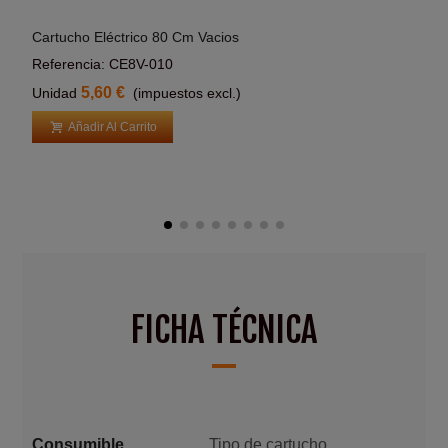
Cartucho Eléctrico 80 Cm Vacios
Cart
Añadir Al Carrito
Referencia: CE8V-010
Refe
5,60 €
Unidad
(impuestos excl.)
Uni
Añadir Al Carrito
FICHA TÉCNICA
Consumible
Tipo de cartucho