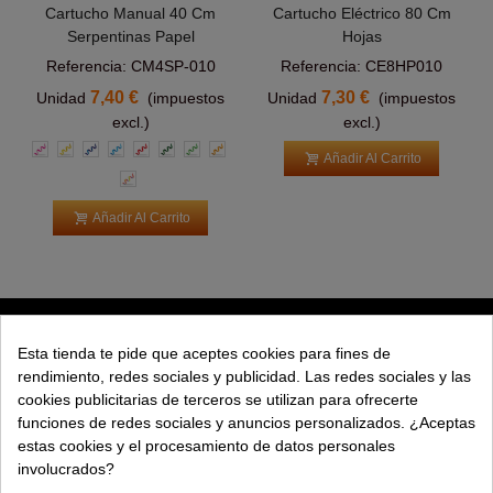
Cartucho Manual 40 Cm
Cartucho Eléctrico 80 Cm
Serpentinas Papel
Hojas
Referencia: CM4SP-010
Referencia: CE8HP010
7,40 €
7,30 €
Unidad
(impuestos
Unidad
(impuestos
excl.)
excl.)
Rosa
Amarillas
Azul
Azul
Roja
Verde
Verde
Naranja
Añadir Al Carrito
Claro
Claro
Multicolor
Añadir Al Carrito
PRODUCTOS
Esta tienda te pide que aceptes cookies para fines de
rendimiento, redes sociales y publicidad. Las redes sociales y las
EXPLORAR
cookies publicitarias de terceros se utilizan para ofrecerte
funciones de redes sociales y anuncios personalizados. ¿Aceptas
EMPRESA
estas cookies y el procesamiento de datos personales
involucrados?