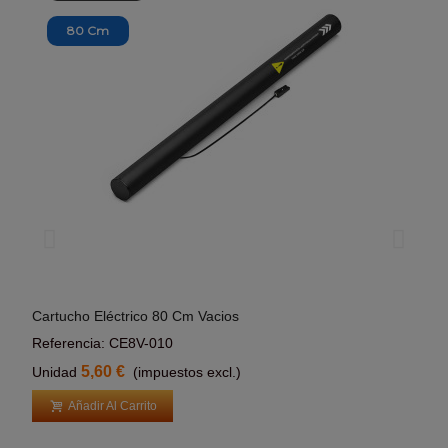
80 Cm
Cartucho Eléctrico 80 Cm Vacios
Cart
Añadir Al Carrito
Referencia: CE8V-010
Refe
5,60 €
Unidad
(impuestos excl.)
Uni
Añadir Al Carrito