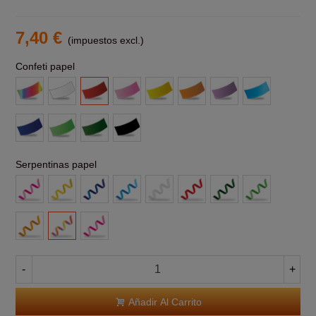
7,40 €
(impuestos excl.)
Confeti papel
Multicolor
Blanco
Rojo
Rosa
Amarillo
Naranja
Morado
Azul
claro
Azul
Verde
Verde
Negro
claro
Oscuro
Serpentinas papel
Rosa
Amarillas
Azul
Azul
Blanca
Roja
Verde
Verde
Claro
Claro
Naranja
Multicolor
Rosas
-
+
Añadir Al Carrito