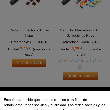
Cartucho Eléctrico 80 Cm
Cartucho Manuales 80 Cm
Hojas
Serpentinas Papel
Referencia: CE8HP010
Referencia: CM8CS-020
7,30 €
6,75 €
Unidad
(impuestos
Unidad
(impuestos
excl.)
excl.)
Rosa
Amarillas
Azul
Azul
Roja
Verde
Verde
Naran
Añadir Al Carrito
Claro
Claro
Multicolor
Añadir Al Carrito
PRODUCTOS
Esta tienda te pide que aceptes cookies para fines de
rendimiento, redes sociales y publicidad. Las redes sociales y las
EXPLORAR
cookies publicitarias de terceros se utilizan para ofrecerte