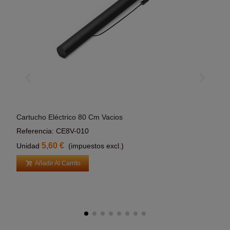
Cartucho Eléctrico 80 Cm Vacios
Cart
Añadir Al Carrito
Referencia: CE8V-010
Refe
5,60 €
Unidad
(impuestos excl.)
Uni
Añadir Al Carrito