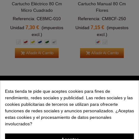
Cartucho Eléctrico 80 Cm
Cartucho Manual 80 Cm
Micro Cuadrado
Flores
Referencia: CE8MC-010
Referencia: CM8CF-250
7,30 €
7,15 €
Unidad
(impuestos
Unidad
(impuestos
excl.)
excl.)
Blanco
Rojo
Amarillo
Azul
Verde
Plata
Multicolor
Blanco
Oscuro
Añadir Al Carrito
Añadir Al Carrito
PRODUCTOS
Esta tienda te pide que aceptes cookies para fines de
rendimiento, redes sociales y publicidad. Las redes sociales y las
EXPLORAR
cookies publicitarias de terceros se utilizan para ofrecerte
funciones de redes sociales y anuncios personalizados. ¿Aceptas
EMPRESA
estas cookies y el procesamiento de datos personales
involucrados?
AYUDA