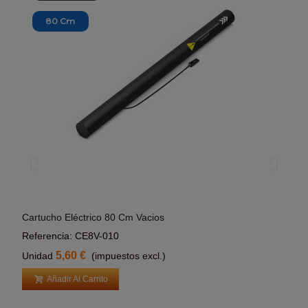
80 Cm
Cartucho Eléctrico 80 Cm Vacios
Cart
Añadir Al Carrito
Referencia: CE8V-010
Refe
5,60 €
Unidad
(impuestos excl.)
Uni
Añadir Al Carrito