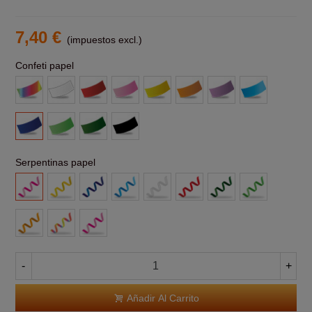
7,40 €
(impuestos excl.)
Confeti papel
Multicolor
Blanco
Rojo
Rosa
Amarillo
Naranja
Morado
Azul
claro
Azul
Verde
Verde
Negro
claro
Oscuro
Serpentinas papel
Rosa
Amarillas
Azul
Azul
Blanca
Roja
Verde
Verde
Claro
Claro
Naranja
Multicolor
Rosas
-
+
Añadir Al Carrito