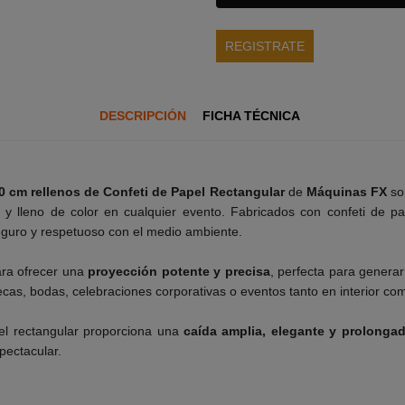
REGISTRATE
DESCRIPCIÓN
FICHA TÉCNICA
0 cm rellenos de Confeti de Papel Rectangular
de
Máquinas FX
son
co y lleno de color en cualquier evento. Fabricados con confeti de p
eguro y respetuoso con el medio ambiente.
ara ofrecer una
proyección potente y precisa
, perfecta para genera
ecas, bodas, celebraciones corporativas o eventos tanto en interior com
el rectangular proporciona una
caída amplia, elegante y prolonga
pectacular.