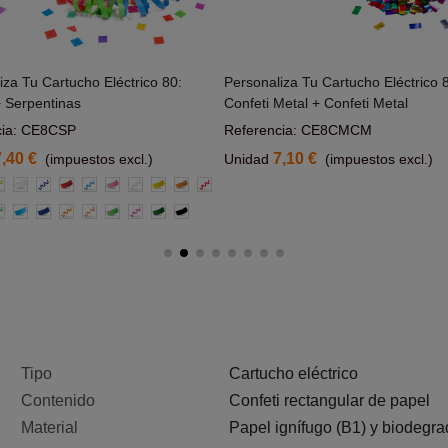
iza Tu Cartucho Eléctrico 80:
Personaliza Tu Cartucho Eléctrico 
Añadir Al Carrito
+ Serpentinas
Confeti Metal + Confeti Metal
cia: CE8CSP
Referencia: CE8CMCM
7,40 €
7,10 €
(impuestos excl.)
Unidad
(impuestos excl.)
r
marillas
Blanco
Azul
Rojo
Azul
Rosa
Blanca
Amarillo
Naranja
Roja
Claro
do
erde
Azul
Azul
Naranja
Multicolor
Verde
Rosas
Verde
Negro
laro
claro
claro
Oscuro
Tipo
Cartucho eléctrico
Contenido
Confeti rectangular de papel
Material
Papel ignífugo (B1) y biodegr