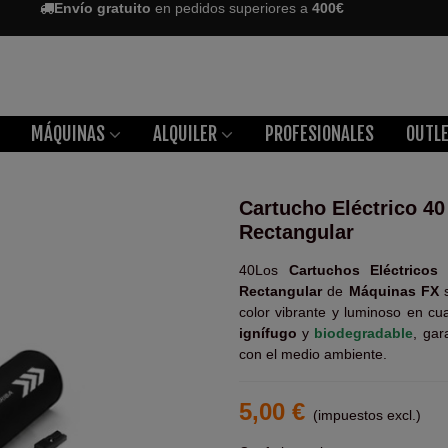
Envío gratuito
en pedidos superiores a
400€
MÁQUINAS
ALQUILER
PROFESIONALES
OUTL
Cartucho Eléctrico 40
Rectangular
40Los
Cartuchos Eléctrico
Rectangular
de
Máquinas FX
s
color vibrante y luminoso en cu
ignífugo
y
biodegradable
, gar
con el medio ambiente.
5,00 €
(impuestos excl.)