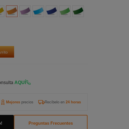
rillo
Naranja
Morado
Azul
Azul
Verde
Verde
claro
claro
Oscuro
rrito
onsulta
AQUÍ
Mejores
precios
Recíbelo en
24 horas
o!
Preguntas Frecuentes