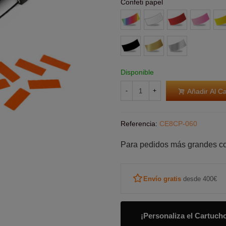
Confeti papel
Multicolor
Blanco
Rojo
Rosa
Ama
Negro
Oro
Plata
Disponible
Añadir Al Ca
-
+
Referencia:
CE8CP-060
Para pedidos más grandes c
Envío gratis
desde 400€
¡Personaliza el Cartuch