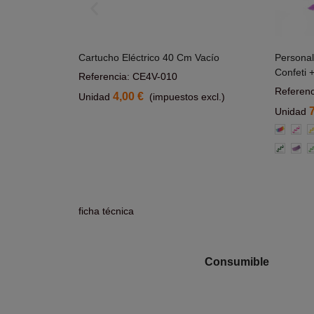
Vacios
Cartucho Eléctrico 40 Cm Vacío
Personal
rrito
Añadir Al Carrito
Confeti 
Referencia: CE4V-010
Referen
4,00 €
 excl.)
Unidad
(impuestos excl.)
Unidad
Multicolo
Rosa
A
Verde
Mora
V
C
ficha técnica
Consumible