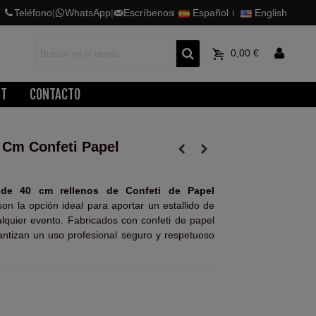
Teléfono
|
WhatsApp
|
Escríbenos
Español
English
0
0,00 €
ET
CONTACTO
 Cm Confeti Papel
s de 40 cm rellenos de Confeti de Papel
on la opción ideal para aportar un estallido de
alquier evento. Fabricados con confeti de papel
antizan un uso profesional seguro y respetuoso