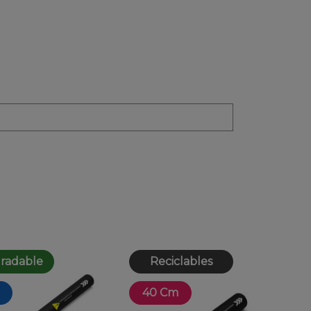
radable
Reciclables
40 Cm