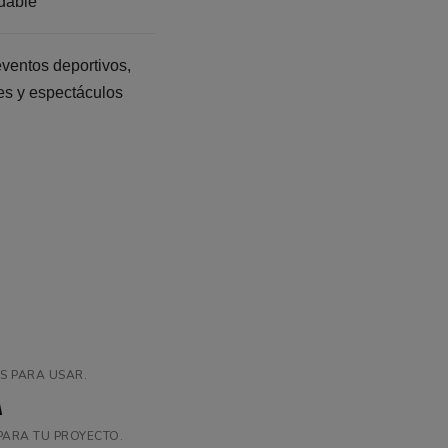
adable
eventos deportivos,
nes y espectáculos
S PARA USAR.
A
PARA TU PROYECTO.