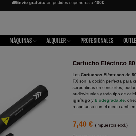
Envío gratuito
en pedidos superiores a
400€
MÁQUINAS
ALQUILER
PROFESIONALES
OUTL
Cartucho Eléctrico 8
Los
Cartuchos Eléctricos de 8
FX
son la opción perfecta para cr
serpentinas en conciertos, bodas
audiovisuales y todo tipo de cel
ignífugo
y
biodegradable
, ofr
respetuoso con el medio ambien
7,40 €
(impuestos excl.)