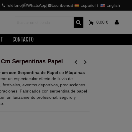
Teléfono
|
WhatsApp
|
Escríbenos
Español
English
0
0,00 €
ET
CONTACTO
0 Cm Serpentinas Papel
0 cm con Serpentina de Papel
de
Máquinas
ear un espectacular efecto de lluvia de
, festivales, eventos deportivos, producciones
ebraciones. Fabricados con serpentina de papel
ecen un lanzamiento profesional, seguro y
te.