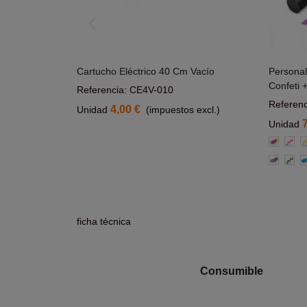
Vacios
Cartucho Eléctrico 40 Cm Vacío
Personal
rrito
Añadir Al Carrito
Confeti 
Referencia: CE4V-010
Referen
4,00 €
 excl.)
Unidad
(impuestos excl.)
Unidad
Multicolo
Rosa
A
Morado
Verd
A
c
ficha técnica
Consumible