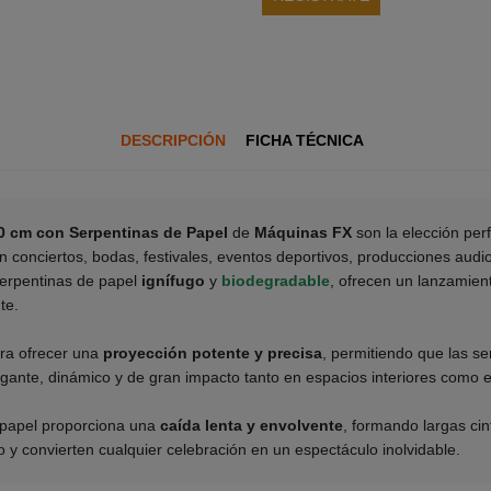
DESCRIPCIÓN
FICHA TÉCNICA
80 cm con Serpentinas de Papel
de
Máquinas FX
son la elección per
en conciertos, bodas, festivales, eventos deportivos, producciones audio
serpentinas de papel
ignífugo
y
biodegradable
, ofrecen un lanzamient
te.
ra ofrecer una
proyección potente y precisa
, permitiendo que las se
egante, dinámico y de gran impacto tanto en espacios interiores como e
 papel proporciona una
caída lenta y envolvente
, formando largas ci
y convierten cualquier celebración en un espectáculo inolvidable.