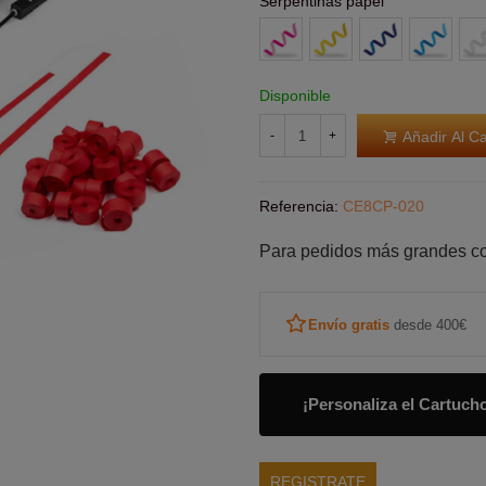
Serpentinas papel
Rosa
Amarillas
Azul
Azul
Bla
Claro
Disponible
Añadir Al Ca
-
+
Referencia:
CE8CP-020
Para pedidos más grandes c
Envío gratis
desde 400€
¡Personaliza el Cartuch
REGISTRATE