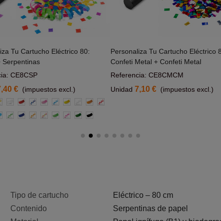
iza Tu Cartucho Eléctrico 80:
Personaliza Tu Cartucho Eléctrico 
Añadir Al Carrito
+ Serpentinas
Confeti Metal + Confeti Metal
cia: CE8CSP
Referencia: CE8CMCM
7,40 €
7,10 €
(impuestos excl.)
Unidad
(impuestos excl.)
r
marillas
Blanco
Rojo
Azul
Rosa
Azul
Amarillo
Blanca
Naranja
Roja
Claro
e
zul
Verde
Azul
Naranja
Multicolor
Verde
Rosas
Verde
Negro
laro
Claro
claro
Oscuro
Tipo de cartucho
Eléctrico – 80 cm
Contenido
Serpentinas de papel