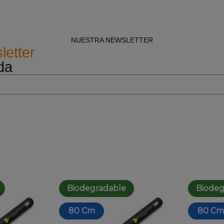
NUESTRA NEWSLETTER
letter
da
Biodegradable
Biodeg
80 Cm
80 Cm