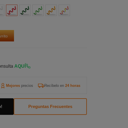
nca
Roja
Verde
Verde
Naranja
Multicolor
Claro
rrito
onsulta
AQUÍ
Mejores
precios
Recíbelo en
24 horas
o!
Preguntas Frecuentes