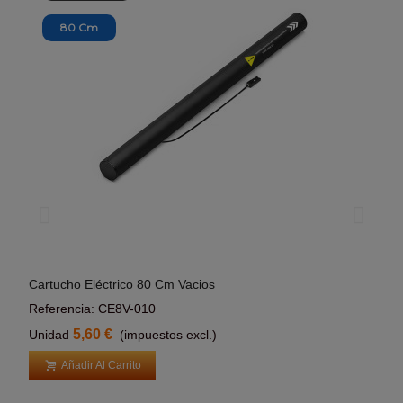
80 Cm
Cartucho Eléctrico 80 Cm Vacios
Cart
Añadir Al Carrito
Referencia: CE8V-010
Refe
5,60 €
Unidad
(impuestos excl.)
Uni
Añadir Al Carrito