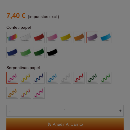
7,40 €
(impuestos excl.)
Confeti papel
Multicolor
Blanco
Rojo
Rosa
Amarillo
Naranja
Morado
Azul
claro
Azul
Verde
Verde
Negro
claro
Oscuro
Serpentinas papel
Rosa
Amarillas
Azul
Azul
Blanca
Roja
Verde
Verde
Claro
Claro
Naranja
Multicolor
Rosas
-
+
Añadir Al Carrito