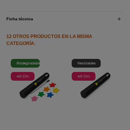
Ficha técnica
12 OTROS PRODUCTOS EN LA MISMA
CATEGORÍA:
Biodegradable
Biodegradable
Reciclables
40 Cm
40 Cm