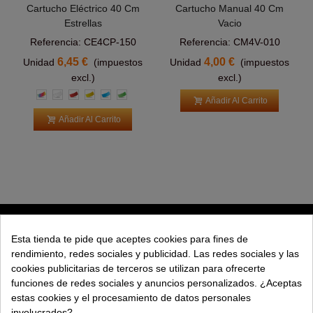
Cartucho Eléctrico 40 Cm
Cartucho Manual 40 Cm
Estrellas
Vacio
Referencia: CE4CP-150
Referencia: CM4V-010
6,45 €
4,00 €
Unidad
(impuestos
Unidad
(impuestos
excl.)
excl.)
Multicolor
Blanco
Rojo
Amarillo
Azul
Verde
Añadir Al Carrito
claro
claro
Añadir Al Carrito
PRODUCTOS
Esta tienda te pide que aceptes cookies para fines de
rendimiento, redes sociales y publicidad. Las redes sociales y las
EXPLORAR
cookies publicitarias de terceros se utilizan para ofrecerte
funciones de redes sociales y anuncios personalizados. ¿Aceptas
EMPRESA
estas cookies y el procesamiento de datos personales
involucrados?