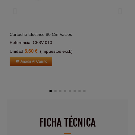
Cartucho Eléctrico 80 Cm Vacios
Cart
Añadir Al Carrito
Referencia: CE8V-010
Refe
5,60 €
Unidad
(impuestos excl.)
Uni
Añadir Al Carrito
FICHA TÉCNICA