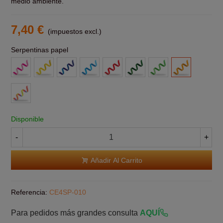
medio ambiente.
7,40 €
(impuestos excl.)
Serpentinas papel
Rosa
Amarillas
Azul
Azul
Roja
Verde
Verde
Naranja
Claro
Claro
Multicolor
Disponible
-
+
Añadir Al Carrito
Referencia:
CE4SP-010
Para pedidos más grandes consulta
AQUÍ