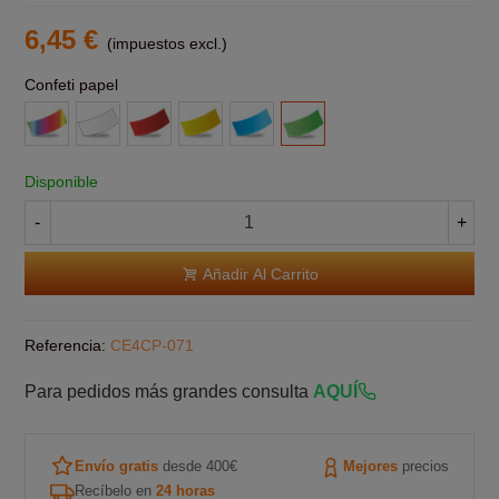
6,45 €
(impuestos excl.)
Confeti papel
Multicolor
Blanco
Rojo
Amarillo
Azul
Verde
claro
claro
Disponible
-
+
Añadir Al Carrito
Referencia:
CE4CP-071
Para pedidos más grandes consulta
AQUÍ
Envío gratis
desde 400€
Mejores
precios
Recíbelo en
24 horas