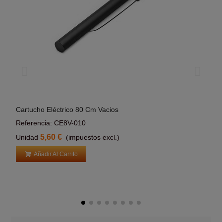
Cartucho Eléctrico 80 Cm Vacios
Cart
Añadir Al Carrito
Referencia: CE8V-010
Refe
5,60 €
Unidad
(impuestos excl.)
Uni
Añadir Al Carrito