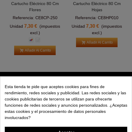
Cartucho Eléctrico 80 Cm
Cartucho Eléctrico 80 Cm
Flores
Hojas
Referencia: CE8CP-250
Referencia: CE8HP010
7,30 €
7,30 €
Unidad
(impuestos
Unidad
(impuestos
excl.)
excl.)
Multicolor
Blanco
Añadir Al Carrito
Añadir Al Carrito
PRODUCTOS
Esta tienda te pide que aceptes cookies para fines de
rendimiento, redes sociales y publicidad. Las redes sociales y las
EXPLORAR
cookies publicitarias de terceros se utilizan para ofrecerte
funciones de redes sociales y anuncios personalizados. ¿Aceptas
EMPRESA
estas cookies y el procesamiento de datos personales
involucrados?
AYUDA