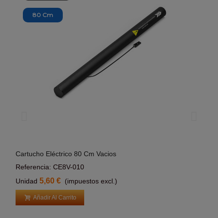
80 Cm
Cartucho Eléctrico 80 Cm Vacios
Cart
Añadir Al Carrito
Referencia: CE8V-010
Refe
5,60 €
Unidad
(impuestos excl.)
Uni
Añadir Al Carrito