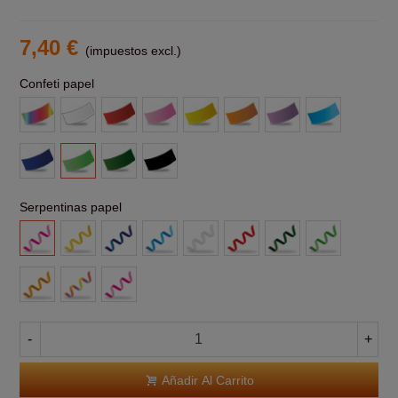
7,40 €
(impuestos excl.)
Confeti papel
Multicolor
Blanco
Rojo
Rosa
Amarillo
Naranja
Morado
Azul
claro
Azul
Verde
Verde
Negro
claro
Oscuro
Serpentinas papel
Rosa
Amarillas
Azul
Azul
Blanca
Roja
Verde
Verde
Claro
Claro
Naranja
Multicolor
Rosas
-
+
Añadir Al Carrito