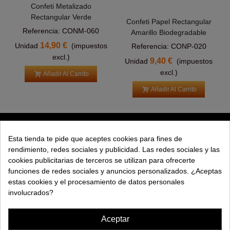
Confeti Metalizado
Rectangular Verde
Confeti Papel Rectangular
Referencia: CONM-060
Amarillo Biodegradable
14,90 €
Unidad
(impuestos
Referencia: CONP-020
excl.)
9,40 €
Unidad
(impuestos
excl.)
Añadir Al Carrito
Añadir Al Carrito
PRODUCTOS
Esta tienda te pide que aceptes cookies para fines de
rendimiento, redes sociales y publicidad. Las redes sociales y las
EXPLORAR
cookies publicitarias de terceros se utilizan para ofrecerte
funciones de redes sociales y anuncios personalizados. ¿Aceptas
EMPRESA
estas cookies y el procesamiento de datos personales
involucrados?
AYUDA
Aceptar