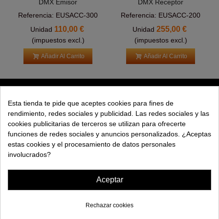
DMX Emisor
DMX Receptor
Referencia: EUSACC-300
Referencia: EUSACC-200
110,00 €
255,00 €
Unidad
Unidad
(impuestos excl.)
(impuestos excl.)
Añadir Al Carrito
Añadir Al Carrito
PRODUCTOS
Esta tienda te pide que aceptes cookies para fines de
rendimiento, redes sociales y publicidad. Las redes sociales y las
EXPLORAR
cookies publicitarias de terceros se utilizan para ofrecerte
funciones de redes sociales y anuncios personalizados. ¿Aceptas
EMPRESA
estas cookies y el procesamiento de datos personales
involucrados?
AYUDA
Aceptar
Rechazar cookies