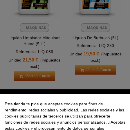
MAQUINAS
MAQUINAS
FX
FX
Liquido Limpiador Máquinas
Liquido De Burbujas (5L)
Humo (5 L.)
Referencia: LIQ-250
Referencia: LIQ-036
19,50 €
Unidad
(impuestos
21,50 €
Unidad
(impuestos
excl.)
excl.)
Añadir Al Carrito
Añadir Al Carrito
PRODUCTOS
Esta tienda te pide que aceptes cookies para fines de
rendimiento, redes sociales y publicidad. Las redes sociales y las
EXPLORAR
cookies publicitarias de terceros se utilizan para ofrecerte
funciones de redes sociales y anuncios personalizados. ¿Aceptas
EMPRESA
estas cookies y el procesamiento de datos personales