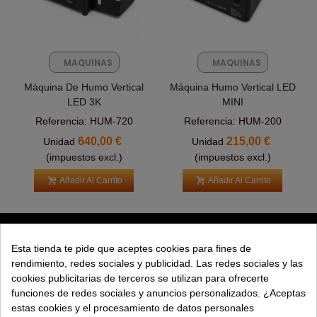
MAQUINAS
MAQUINAS
FX
FX
Máquina De Humo Vertical
Máquina Humo Vertical LED
LED 3K
MINI
Referencia: HUM-720
Referencia: HUM-200
640,00 €
215,00 €
Unidad
Unidad
(impuestos excl.)
(impuestos excl.)
Añadir Al Carrito
Añadir Al Carrito
PRODUCTOS
Esta tienda te pide que aceptes cookies para fines de
rendimiento, redes sociales y publicidad. Las redes sociales y las
EXPLORAR
cookies publicitarias de terceros se utilizan para ofrecerte
funciones de redes sociales y anuncios personalizados. ¿Aceptas
EMPRESA
estas cookies y el procesamiento de datos personales