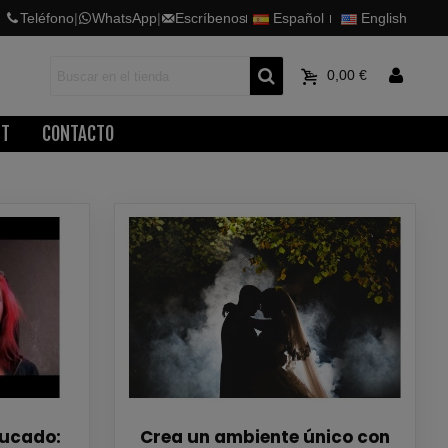
Teléfono
|
WhatsApp
|
Escríbenos
Español
English
0
0,00 €
ET
CONTACTO
trucado:
Crea un ambiente único con