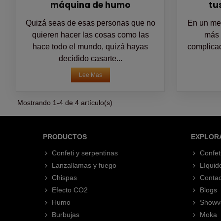
máquina de humo
tu
Quizá seas de esas personas que no
En un mer
quieren hacer las cosas como las
más 
hace todo el mundo, quizá hayas
complicad
decidido casarte...
Lee Mas
Mostrando 1-4 de 4 artículo(s)
PRODUCTOS
EXPLOR
Confeti y serpentinas
Confet
Lanzallamas y fuego
Líquid
Chispas
Contac
Efecto CO2
Blogs
Humo
Showv
Burbujas
Moka