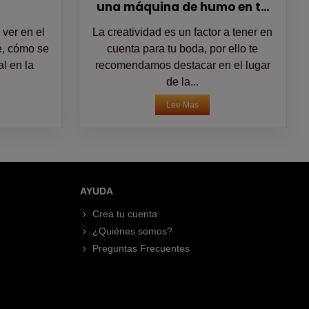
una máquina de humo en tu
baile de boda
ver en el
La creatividad es un factor a tener en
ne, cómo se
cuenta para tu boda, por ello te
al en la
recomendamos destacar en el lugar
de la...
Lee Mas
AYUDA
Crea tu cuenta
¿Quiénes somos?
Preguntas Frecuentes