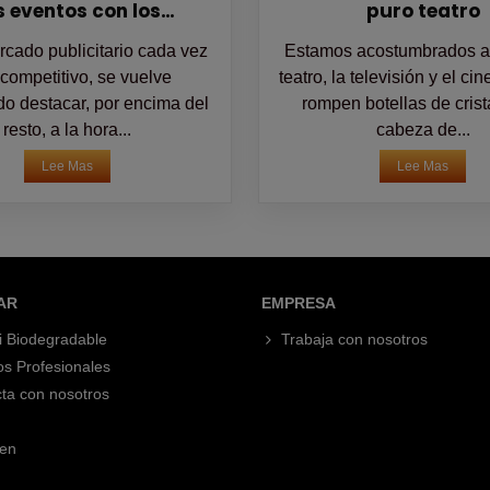
s eventos con los
puro teatro
skydancers
cado publicitario cada vez
Estamos acostumbrados a 
competitivo, se vuelve
teatro, la televisión y el ci
o destacar, por encima del
rompen botellas de crist
resto, a la hora...
cabeza de...
Lee Mas
Lee Mas
AR
EMPRESA
i Biodegradable
Trabaja con nosotros
os Profesionales
ta con nosotros
en