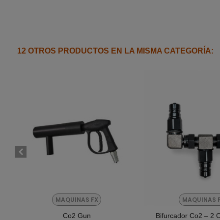
12 OTROS PRODUCTOS EN LA MISMA CATEGORÍA:
MAQUINAS FX
MAQUINAS 
Co2 Gun
Bifurcador Co2 – 2 C
Añadir Al Carrito
Añadir Al Car