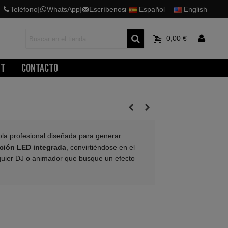
Teléfono
|
WhatsApp
|
Escríbenos
Español
English
0
0,00 €
ET
CONTACTO
ola profesional diseñada para generar
ción LED integrada
, convirtiéndose en el
quier DJ o animador que busque un efecto