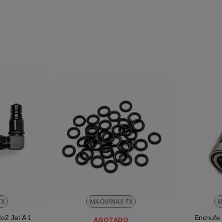
FX
MAQUINAS FX
M
o2 Jet A 1
Enchufe
rito
AGOTADO