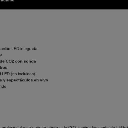
nación LED integrada
ar
 de CO2 con sonda
tros
l LED (no incluidas)
s y espectáculos en vivo
rido
 profesional para generar chorros de CO2 iluminados mediante LEDs int