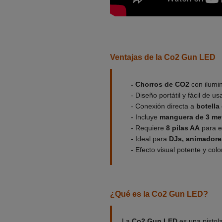
Ventajas de la Co2 Gun LED
- Chorros de CO2
con ilumi
- Diseño portátil y fácil de us
- Conexión directa a
botella
- Incluye
manguera de 3 me
- Requiere
8 pilas AA
para e
- Ideal para
DJs, animadore
- Efecto visual potente y colo
¿Qué es la Co2 Gun LED?
La
Co2 Gun LED
es una pistola