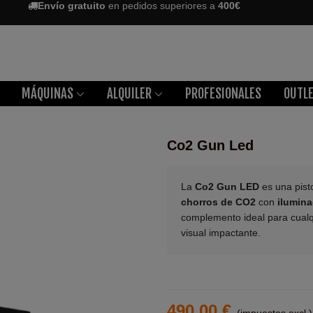
Envío gratuito
en pedidos superiores a
400€
MÁQUINAS
ALQUILER
PROFESIONALES
OUTL
Co2 Gun Led
La
Co2 Gun LED
es una pist
chorros de CO2
con
ilumina
complemento ideal para cual
visual impactante.
490,00 €