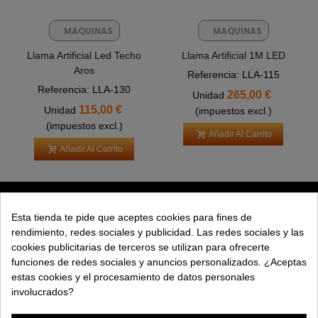
MAQUINAS
MAQUINAS
FX
FX
Llama Artificial Led Techo
Llama Artificial 1M LED
Aros
Referencia: LLA-115
Referencia: LLA-130
265,00 €
Unidad
115,00 €
Unidad
(impuestos excl.)
(impuestos excl.)
Añadir Al Carrito
Añadir Al Carrito
PRODUCTOS
Esta tienda te pide que aceptes cookies para fines de
rendimiento, redes sociales y publicidad. Las redes sociales y las
EXPLORAR
cookies publicitarias de terceros se utilizan para ofrecerte
funciones de redes sociales y anuncios personalizados. ¿Aceptas
EMPRESA
estas cookies y el procesamiento de datos personales
involucrados?
AYUDA