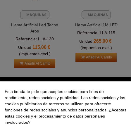
MAQUINAS
MAQUINAS
FX
FX
Llama Artificial Led Techo
Llama Artificial 1M LED
Aros
Referencia: LLA-115
Referencia: LLA-130
265,00 €
Unidad
115,00 €
Unidad
(impuestos excl.)
(impuestos excl.)
Añadir Al Carrito
Añadir Al Carrito
PRODUCTOS
Esta tienda te pide que aceptes cookies para fines de
rendimiento, redes sociales y publicidad. Las redes sociales y las
EXPLORAR
cookies publicitarias de terceros se utilizan para ofrecerte
funciones de redes sociales y anuncios personalizados. ¿Aceptas
EMPRESA
estas cookies y el procesamiento de datos personales
involucrados?
AYUDA