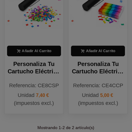
Añadir Al Carrito
Añadir Al Carrito
Personaliza Tu
Personaliza Tu
Cartucho Eléctrico
Cartucho Eléctrico
40: Confeti +
40: Confeti +
Referencia: CE8CSP
Referencia: CE4CCP
Serpentinas
Confeti
Personalizable
Unidad
Unidad
7,40 €
5,00 €
(impuestos excl.)
(impuestos excl.)
Mostrando
1
-2 de 2 artículo(s)