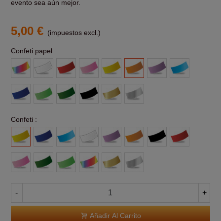
evento sea aún mejor.
5,00 €
(impuestos excl.)
Confeti papel
Multicolor
Blanco
Rojo
Rosa
Amarillo
Naranja
Morado
Azul
claro
Azul
Verde
Verde
Negro
Oro
Plata
claro
Oscuro
Confeti :
Amarillo
Azul
Azul
Blanco
Morado
Naranja
Negro
Rojo
Claro
Rosa
Verde
Verde
Multicolor
Oro
Plata
-
+
Añadir Al Carrito