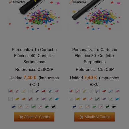
Personaliza Tu Cartucho
Personaliza Tu Cartucho
Eléctrico 40: Confeti +
Eléctrico 80: Confeti +
Serpentinas
Serpentinas
Referencia: CE8CSP
Referencia: CE8CSP
7,40 €
7,40 €
Unidad
(impuestos
Unidad
(impuestos
excl.)
excl.)
Multicolor
Rosa
Amarillas
Blanco
Azul
Rojo
Azul
Rosa
Multicolor
Rosa
Amarillas
Blanco
Azul
Rojo
Azul
Rosa
Claro
Claro
Blanca
Amarillo
Naranja
Roja
Verde
Morado
Verde
Azul
Blanca
Amarillo
Naranja
Roja
Verde
Morado
Verde
Azul
Claro
claro
Claro
claro
Azul
Naranja
Multicolor
Verde
Rosas
Verde
Negro
Azul
Naranja
Multicolor
Verde
Rosas
Verde
Negro
claro
Oscuro
claro
Oscuro
Añadir Al Carrito
Añadir Al Carrito