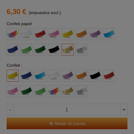
6,30 €
(impuestos excl.)
Confeti papel
Multicolor
Blanco
Rojo
Rosa
Amarillo
Naranja
Morado
Azul
claro
Azul
Verde
Verde
Negro
Oro
Plata
claro
Oscuro
Confeti :
Amarillo
Azul
Azul
Blanco
Morado
Naranja
Negro
Rojo
Claro
Rosa
Verde
Verde
Multicolor
Oro
Plata
-
+
Añadir Al Carrito