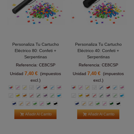
Personaliza Tu Cartucho
Personaliza Tu Cartucho
Eléctrico 80: Confeti +
Eléctrico 40: Confeti +
Serpentinas
Serpentinas
Referencia: CE8CSP
Referencia: CE8CSP
7,40 €
7,40 €
Unidad
(impuestos
Unidad
(impuestos
excl.)
excl.)
Multicolor
Rosa
Amarillas
Blanco
Azul
Rojo
Azul
Rosa
Multicolor
Rosa
Amarillas
Blanco
Azul
Rojo
Azul
Rosa
Claro
Claro
Blanca
Amarillo
Naranja
Roja
Verde
Morado
Verde
Azul
Blanca
Amarillo
Naranja
Roja
Verde
Morado
Verde
Azul
Claro
claro
Claro
claro
Azul
Naranja
Multicolor
Verde
Rosas
Verde
Negro
Azul
Naranja
Multicolor
Verde
Rosas
Verde
Negro
claro
Oscuro
claro
Oscuro
Añadir Al Carrito
Añadir Al Carrito