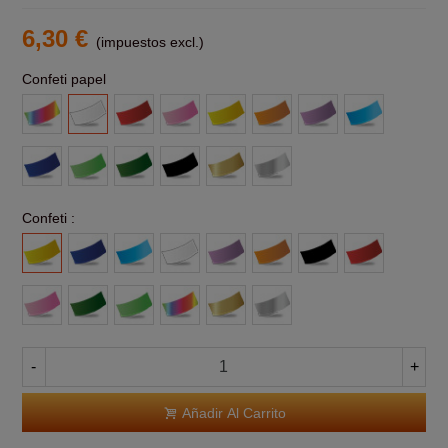
6,30 €
(impuestos excl.)
Confeti papel
Multicolor
Blanco
Rojo
Rosa
Amarillo
Naranja
Morado
Azul
claro
Azul
Verde
Verde
Negro
Oro
Plata
claro
Oscuro
Confeti :
Amarillo
Azul
Azul
Blanco
Morado
Naranja
Negro
Rojo
Claro
Rosa
Verde
Verde
Multicolor
Oro
Plata
-
+
Añadir Al Carrito