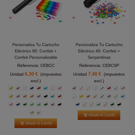
Personaliza Tu Cartucho
Personaliza Tu Cartucho
Eléctrico 80: Confeti +
Eléctrico 40: Confeti +
Confeti Personalizable
Serpentinas
Referencia: CE8CC
Referencia: CE8CSP
6,30 €
7,40 €
Unidad
(impuestos
Unidad
(impuestos
excl.)
excl.)
Amarillo
Multicolor
Blanco
Azul
Rojo
Azul
Blanco
Rosa
Multicolor
Rosa
Amarillas
Blanco
Azul
Rojo
Azul
Rosa
Claro
Claro
Amarillo
Morado
Naranja
Naranja
Morado
Negro
Azul
Rojo
Blanca
Amarillo
Naranja
Roja
Verde
Morado
Verde
Azul
claro
Claro
claro
Rosa
Azul
Verde
Verde
Verde
Verde
Multicolor
Negro
Azul
Naranja
Multicolor
Verde
Rosas
Verde
Negro
claro
Oscuro
claro
Oscuro
Oro
Plata
Añadir Al Carrito
Añadir Al Carrito