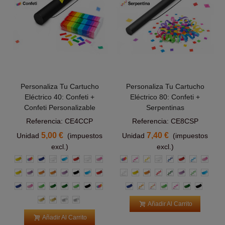
Personaliza Tu Cartucho
Personaliza Tu Cartucho
Eléctrico 40: Confeti +
Eléctrico 80: Confeti +
Confeti Personalizable
Serpentinas
Referencia: CE4CCP
Referencia: CE8CSP
5,00 €
7,40 €
Unidad
(impuestos
Unidad
(impuestos
excl.)
excl.)
Amarillo
Multicolor
Azul
Blanco
Azul
Rojo
Blanco
Rosa
Multicolor
Rosa
Amarillas
Blanco
Azul
Rojo
Azul
Rosa
Claro
Claro
Amarillo
Morado
Naranja
Naranja
Morado
Negro
Azul
Rojo
Blanca
Amarillo
Naranja
Roja
Verde
Morado
Verde
Azul
claro
Claro
claro
Azul
Rosa
Verde
Verde
Verde
Verde
Negro
Multicolor
Azul
Naranja
Multicolor
Verde
Rosas
Verde
Negro
claro
Oscuro
claro
Oscuro
Oro
Oro
Plata
Plata
Añadir Al Carrito
Añadir Al Carrito