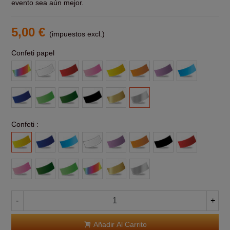
evento sea aún mejor.
5,00 €
(impuestos excl.)
Confeti papel
Multicolor
Blanco
Rojo
Rosa
Amarillo
Naranja
Morado
Azul
claro
Azul
Verde
Verde
Negro
Oro
Plata
claro
Oscuro
Confeti :
Amarillo
Azul
Azul
Blanco
Morado
Naranja
Negro
Rojo
Claro
Rosa
Verde
Verde
Multicolor
Oro
Plata
-
+
Añadir Al Carrito