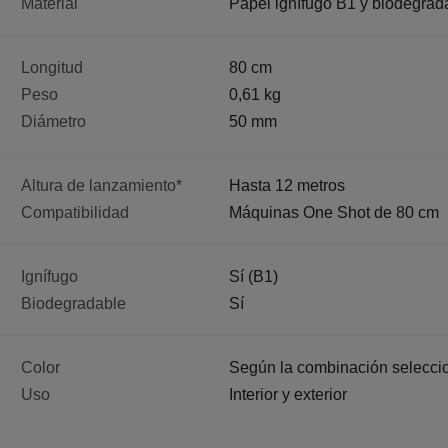
Material
Papel ignífugo B1 y biodegrad
Longitud
80 cm
Peso
0,61 kg
Diámetro
50 mm
Altura de lanzamiento*
Hasta 12 metros
Compatibilidad
Máquinas One Shot de 80 cm
Ignífugo
Sí (B1)
Biodegradable
Sí
Color
Según la combinación selecci
Uso
Interior y exterior