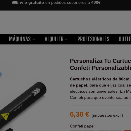
Envío gratuito
en pedidos superiores a
400€
MÁQUINAS
ALQUILER
PROFESIONALES
OUTL
Personaliza Tu Cartuc
Confeti Personalizabl
Cartuchos eléctricos de 80cm 
de papel
, para que elijas cual 
eléctricos son universales. En 
Confeti para que evento sea aún
6,30 €
(impuestos excl.)
Confeti papel