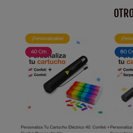
OTRO
¡Personalizable!
¡Perso
40 Cm
80 C
Personaliza Tu Cartucho Eléctrico 40: Confeti +
Personaliza 
Añadir Al Carrito