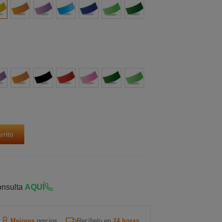
rillo
Naranja
Morado
Azul
Azul
Verde
Verde
claro
claro
Oscuro
ado
Naranja
Negro
Rojo
Rosa
Verde
Verde
rrito
onsulta
AQUÍ
Mejores
precios
Recíbelo en
24 horas