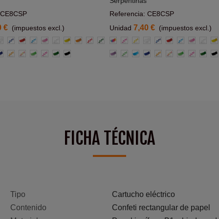
Serpentinas
: CE8CSP
Referencia: CE8CSP
0 €
7,40 €
(impuestos excl.)
Unidad
(impuestos excl.)
illas
lanco
Azul
Rojo
Azul
Rosa
Blanca
Amarillo
Naranja
Roja
Verde
Multicolor
Rosa
Amarillas
Blanco
Azul
Rojo
Azul
Rosa
Blanc
Am
Claro
Claro
zul
Naranja
Multicolor
Verde
Rosas
Verde
Negro
Morado
Verde
Azul
Azul
Naranja
Multicolor
Verde
Rosas
Verde
Ne
o
claro
Oscuro
Claro
claro
claro
Oscur
FICHA TÉCNICA
Tipo
Cartucho eléctrico
Contenido
Confeti rectangular de papel