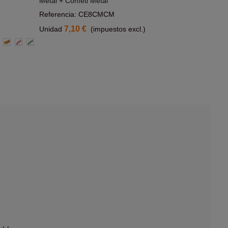
Metal + Confeti Metal
Referencia: CE8CMCM
7,10 €
Unidad
(impuestos excl.)
a
arillo
Naranja
Roja
Verde
gro
o