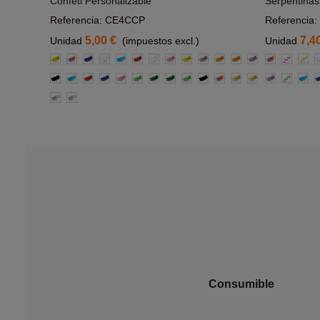
Confeti Personalizable
Serpentinas
Referencia: CE4CCP
Referencia
5,00 €
7,4
Unidad
(impuestos excl.)
Unidad
Amarillo
Multicolor
Azul
Blanco
Azul
Rojo
Blanco
Rosa
Amarillo
Morado
Naranja
Naranja
Morado
Multicolor
Rosa
Amar
B
Claro
Negro
Azul
Rojo
Azul
Rosa
Verde
Verde
Verde
Verde
Negro
Multicolor
Oro
Oro
Morado
Verde
Azul
A
claro
claro
Oscuro
Claro
clar
Plata
Plata
Consumible