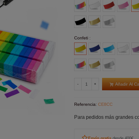
Multicolor
Blanco
Rojo
Rosa
Ama
Negro
Oro
Plata
Confeti :
Amarillo
Azul
Azul
Blanco
Mor
Claro
Multicolor
Oro
Plata
Añadir Al Ca
-
+
Referencia:
CE8CC
Para pedidos más grandes c
Envío gratis
desde 400€