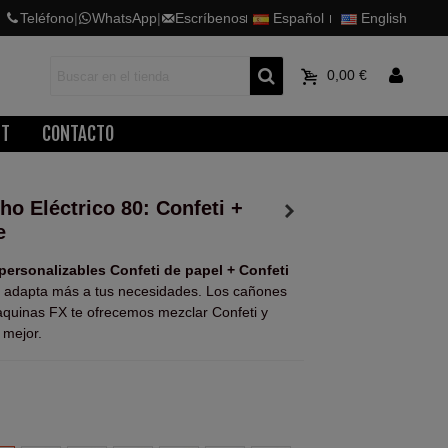
Teléfono
|
WhatsApp
|
Escríbenos
Español
English
0
0,00 €
ET
CONTACTO
ho Eléctrico 80: Confeti +
e
personalizables Confeti de papel + Confeti
se adapta más a tus necesidades. Los cañones
Maquinas FX te ofrecemos mezclar Confeti y
 mejor.