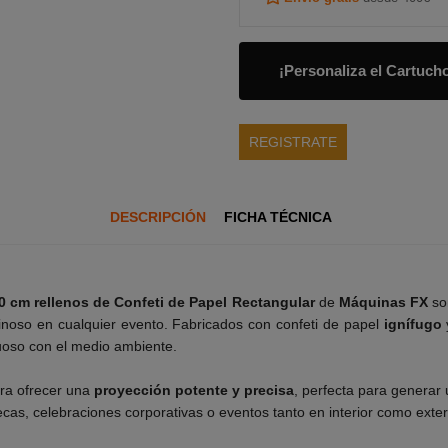
¡Personaliza el Cartuch
REGISTRATE
DESCRIPCIÓN
FICHA TÉCNICA
0 cm rellenos de Confeti de Papel Rectangular
de
Máquinas FX
son
uminoso en cualquier evento. Fabricados con confeti de papel
ignífugo
uoso con el medio ambiente.
ra ofrecer una
proyección potente y precisa
, perfecta para generar
ecas, celebraciones corporativas o eventos tanto en interior como exter