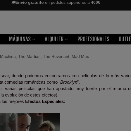
Envío gratuito
en pedidos superiores a
400€
MÁQUINAS
ALQUILER
PROFESIONALES
OUTL
-Machina
,
The Martian
,
The Revenant
,
Mad Max
Oscar, donde podemos encontrarnos con películas de lo más vario
sta comedias románticas como “
Brooklyn
”.
 varias películas que han apostado muy fuerte por el retorno d
la evolución de estos efectos).
a los mejores
Efectos Especiales
: