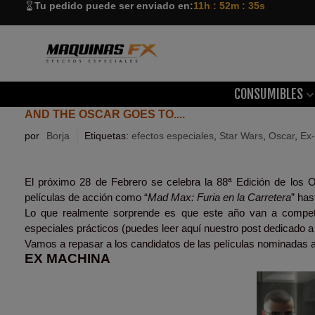
Tu pedido puede ser enviado en:
11h : 52m : 34s
CONSUMIBLES
AND THE OSCAR GOES TO....
por
Borja
Etiquetas:
efectos especiales
,
Star Wars
,
Oscar
,
Ex
El próximo 28 de Febrero se celebra la 88ª Edición de los 
películas de acción como “
Mad Max: Furia en la Carretera
” ha
Lo que realmente sorprende es que este año van a competir
especiales prácticos (puedes leer aquí nuestro post dedicado a 
Vamos a repasar a los candidatos de las películas nominadas 
EX MACHINA