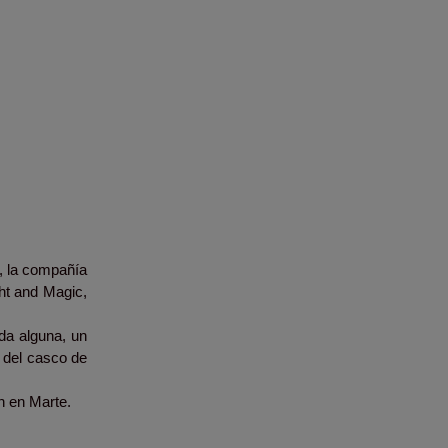
, la compañía
ght and Magic,
da alguna, un
s del casco de
an en Marte.