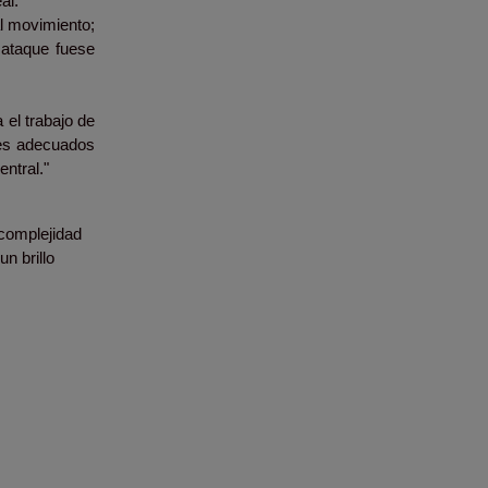
al:
al movimiento;
l ataque fuese
 el trabajo de
res adecuados
ntral."
 complejidad
n brillo