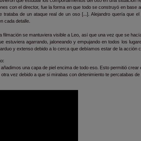
vieron que estudiar los comportamientos del oso en una situación re
nes con el director, fue la forma en que todo se construyó en base 
e trataba de un ataque real de un oso [...]. Alejandro quería que e
n cada detalle.
a filmación se mantuviera visible a Leo, así que una vez que se hacía
ue estuviera agarrando, jaloneando y empujando en todos los luga
arduo y extenso debido a lo cerca que debíamos estar de la acción ce
jo:
 añadimos una capa de piel encima de todo eso. Esto permitió crear
otra vez debido a que si mirabas con detenimiento te percatabas de u