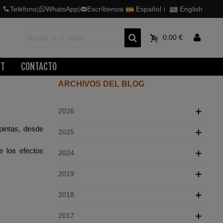
Teléfono
|
WhatsApp
|
Escríbenos
Español
English
0
0,00 €
ET
CONTACTO
ARCHIVOS DEL BLOG
2026
pintas, desde
2025
e los efectos
2024
2019
2018
2017