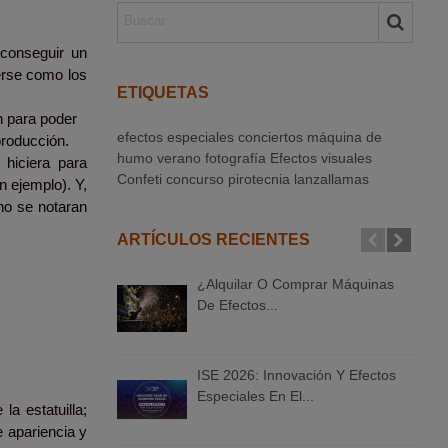
 conseguir un
erse como los
ETIQUETAS
n para poder
efectos especiales
conciertos
máquina de
-producción.
humo
verano
fotografía
Efectos visuales
hiciera para
Confeti
concurso
pirotecnia
lanzallamas
n ejemplo). Y,
 no se notaran
ARTÍCULOS RECIENTES
¿Alquilar O Comprar Máquinas
De Efectos...
ISE 2026: Innovación Y Efectos
Especiales En El...
a estatuilla;
e apariencia y