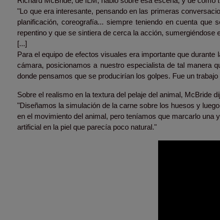
Richard McBride, de ILM, habló sobre esa escena, y de cómo tu
"Lo que era interesante, pensando en las primeras conversacio
planificación, coreografía... siempre teniendo en cuenta que s
repentino y que se sintiera de cerca la acción, sumergiéndose e
[...]
Para el equipo de efectos visuales era importante que durante l
cámara, posicionamos a nuestro especialista de tal manera q
donde pensamos que se producirían los golpes. Fue un trabajo 
Sobre el realismo en la textura del pelaje del animal, McBride di
"Diseñamos la simulación de la carne sobre los huesos y luego
en el movimiento del animal, pero teníamos que marcarlo una y 
artificial en la piel que parecía poco natural."