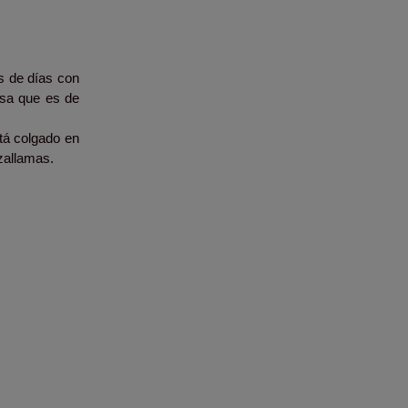
s de días con
osa que es de
stá colgado en
nzallamas.