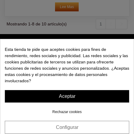
Lee Mas
Sigui
Mostrando 1-8 de 10 artículo(s)
1
2
PRODUCTOS
Esta tienda te pide que aceptes cookies para fines de
rendimiento, redes sociales y publicidad. Las redes sociales y las
EXPLORAR
cookies publicitarias de terceros se utilizan para ofrecerte
funciones de redes sociales y anuncios personalizados. ¿Aceptas
EMPRESA
estas cookies y el procesamiento de datos personales
involucrados?
AYUDA
Aceptar
Rechazar cookies
Configurar
No disponible
© 2026 Maquinas Efectos Especiales S.L.