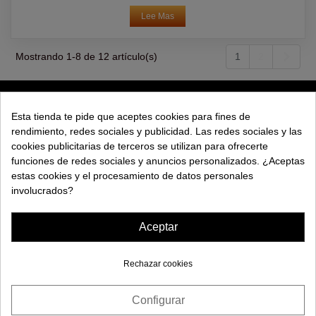
Lee Mas
Sigui
Mostrando 1-8 de 12 artículo(s)
1
2
PRODUCTOS
Esta tienda te pide que aceptes cookies para fines de
rendimiento, redes sociales y publicidad. Las redes sociales y las
EXPLORAR
cookies publicitarias de terceros se utilizan para ofrecerte
funciones de redes sociales y anuncios personalizados. ¿Aceptas
EMPRESA
estas cookies y el procesamiento de datos personales
involucrados?
AYUDA
Aceptar
Rechazar cookies
Configurar
¿Necesitas ayuda?
© 2026 Maquinas Efectos Especiales S.L.