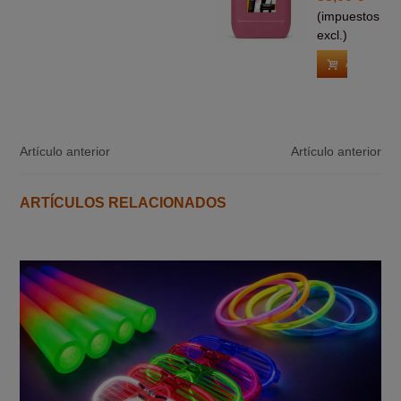
(impuestos
excl.)
Añadir Al C
Artículo anterior
Artículo anterior
ARTÍCULOS RELACIONADOS